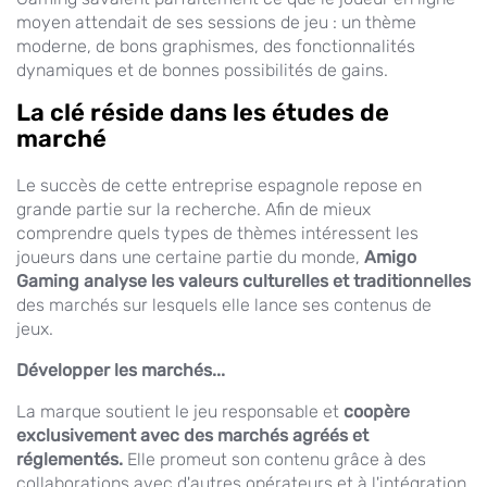
moyen attendait de ses sessions de jeu : un thème
moderne, de bons graphismes, des fonctionnalités
dynamiques et de bonnes possibilités de gains.
La clé réside dans les études de
marché
Le succès de cette entreprise espagnole repose en
grande partie sur la recherche. Afin de mieux
comprendre quels types de thèmes intéressent les
joueurs dans une certaine partie du monde,
Amigo
Gaming analyse les valeurs culturelles et traditionnelles
des marchés sur lesquels elle lance ses contenus de
jeux.
Développer les marchés...
La marque soutient le jeu responsable et
coopère
exclusivement avec des marchés agréés et
réglementés.
Elle promeut son contenu grâce à des
collaborations avec d'autres opérateurs et à l'intégration