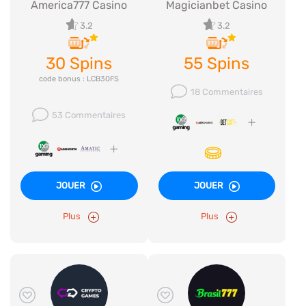
America777 Casino
Magicianbet Casino
3.2
3.2
30 Spins
55 Spins
code bonus : LCB30FS
18 Commentaires
53 Commentaires
JOUER
JOUER
Plus
Plus