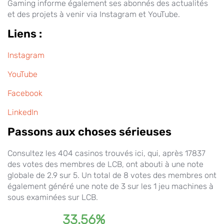
Gaming informe également ses abonnés des actualités
et des projets à venir via Instagram et YouTube.
Liens :
Instagram
YouTube
Facebook
LinkedIn
Passons aux choses sérieuses
Consultez les 404 casinos trouvés ici, qui, après 17837
des votes des membres de LCB, ont abouti à une note
globale de 2.9 sur 5. Un total de 8 votes des membres ont
également généré une note de 3 sur les 1 jeu machines à
sous examinées sur LCB.
33.56%