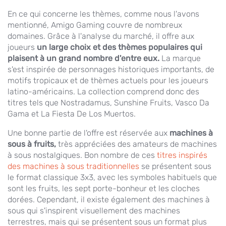
En ce qui concerne les thèmes, comme nous l'avons
mentionné, Amigo Gaming couvre de nombreux
domaines. Grâce à l'analyse du marché, il offre aux
joueurs
un large choix et des thèmes populaires qui
plaisent à un grand nombre d'entre eux.
La marque
s'est inspirée de personnages historiques importants, de
motifs tropicaux et de thèmes actuels pour les joueurs
latino-américains. La collection comprend donc des
titres tels que Nostradamus, Sunshine Fruits, Vasco Da
Gama et La Fiesta De Los Muertos.
Une bonne partie de l'offre est réservée aux
machines à
sous à fruits,
très appréciées des amateurs de machines
à sous nostalgiques. Bon nombre de ces
titres inspirés
des machines à sous traditionnelles
se présentent sous
le format classique 3x3, avec les symboles habituels que
sont les fruits, les sept porte-bonheur et les cloches
dorées. Cependant, il existe également des machines à
sous qui s'inspirent visuellement des machines
terrestres, mais qui se présentent sous un format plus