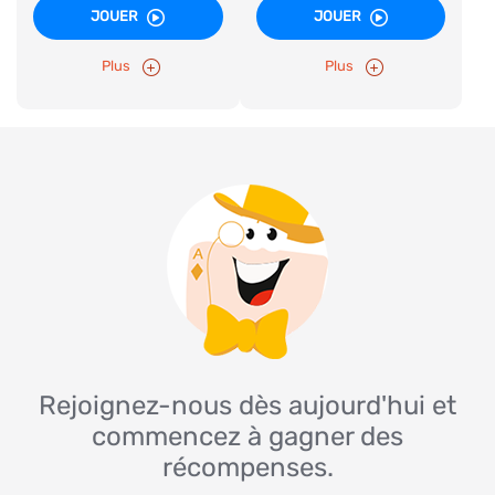
JOUER
JOUER
Plus
Plus
Rejoignez-nous dès aujourd'hui et
commencez à gagner des
récompenses.