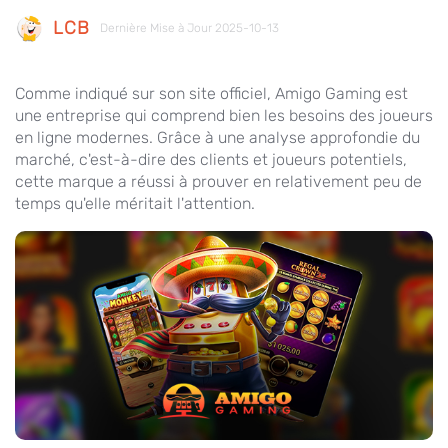
LCB
Dernière Mise à Jour 2025-10-13
Comme indiqué sur son site officiel, Amigo Gaming est
une entreprise qui comprend bien les besoins des joueurs
en ligne modernes. Grâce à une analyse approfondie du
marché, c'est-à-dire des clients et joueurs potentiels,
cette marque a réussi à prouver en relativement peu de
temps qu'elle méritait l'attention.