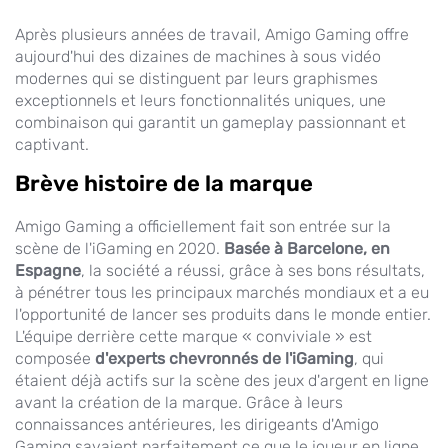
Après plusieurs années de travail, Amigo Gaming offre
aujourd'hui des dizaines de machines à sous vidéo
modernes qui se distinguent par leurs graphismes
exceptionnels et leurs fonctionnalités uniques, une
combinaison qui garantit un gameplay passionnant et
captivant.
Brève histoire de la marque
Amigo Gaming a officiellement fait son entrée sur la
scène de l'iGaming en 2020.
Basée à Barcelone, en
Espagne
, la société a réussi, grâce à ses bons résultats,
à pénétrer tous les principaux marchés mondiaux et a eu
l'opportunité de lancer ses produits dans le monde entier.
L'équipe derrière cette marque « conviviale » est
composée
d'experts chevronnés de l'iGaming
, qui
étaient déjà actifs sur la scène des jeux d'argent en ligne
avant la création de la marque. Grâce à leurs
connaissances antérieures, les dirigeants d'Amigo
Gaming savaient parfaitement ce que le joueur en ligne