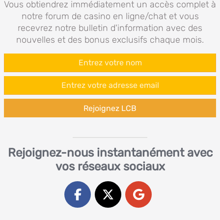
Vous obtiendrez immédiatement un accès complet à
notre forum de casino en ligne/chat et vous
recevrez notre bulletin d'information avec des
nouvelles et des bonus exclusifs chaque mois.
Rejoignez LCB
Rejoignez-nous instantanément avec
vos réseaux sociaux