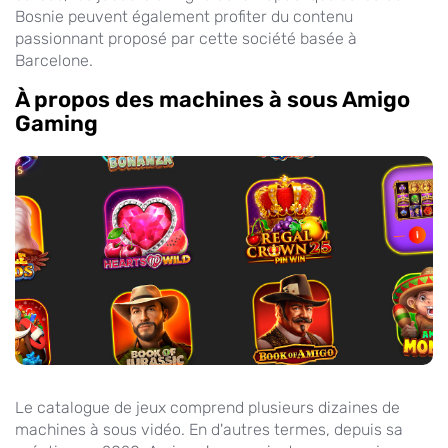
Bosnie peuvent également profiter du contenu
passionnant proposé par cette société basée à
Barcelone.
À propos des machines à sous Amigo
Gaming
Le catalogue de jeux comprend plusieurs dizaines de
machines à sous vidéo. En d'autres termes, depuis sa