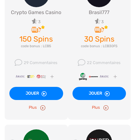
Crypto Games Casino
Brasil777
3
3
150 Spins
30 Spins
code bonus : LCB5
code bonus : LCB30FS
29 Commentaires
22 Commentaires
JOUER
JOUER
Plus
Plus