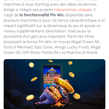
machines à sous iGaming avec des idées novatrices,
Amigo a intégré ses propres
mécanismes unique
s. Il
s'agit de
la fonctionnalité Pin Win,
disponible dans
plusieurs machines à sous. Ce bonus caractéristique a un
impact significatif sur la dynamique du jeu et ajoute un
niveau supplémentaire d'excitation, mais aussi la
possibilité d'un gain plus important. Parmi les titres
proposant le bonus Pin Win, on trouve Regal Crown 50,
Gold of Mermaid, Epic Coins, Amigo Lucky Fruits, Regal
Crown 25, Gift Store, Fiesta De Los Muertos et Arena.