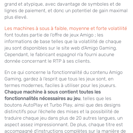
grand et atypique, avec davantage de symboles et de
lignes de paiement, et donc un potentiel de gain maximal
plus élevé.
Les machines à sous à faible, moyenne et forte volatilité
font toutes partie de l'offre de jeux Amigo ; les
informations de base telles que la volatilité de chaque
jeu sont disponibles sur le site web d'Amigo Gaming.
Cependant, le fabricant espagnol n'a fourni aucune
donnée concernant le RTP à ses clients.
En ce qui concerne la fonctionnalité du contenu Amigo
Gaming, gardez à l'esprit que tous les jeux sont, en
termes modernes, faciles à utiliser pour les joueurs.
Chaque machine à sous contient toutes les
fonctionnalités nécessaires au jeu
, telles que les
boutons AutoPlay et Turbo Play, ainsi que des designs
distinctifs pour l'échelle des mises et la possibilité de
traduire chaque jeu dans plus de 20 autres langues, un
aspect assez impressionnant. De plus, chaque titre est
accompagné d'instructions complètes sur la manière de