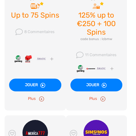
Up to 75 Spins
125% up to
€250 + 100
Spins
8 Commentaires
code bonus : lcbmw
11 Commentaires
JOUER
JOUER
Plus
Plus