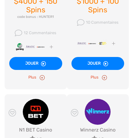
$4000 + 150
$1000 + 100
Spins
Spins
code bonus : HUNTER1
10 Commentaires
12 Commentaires
JOUER
JOUER
Plus
Plus
N1 BET Casino
Winnerz Casino