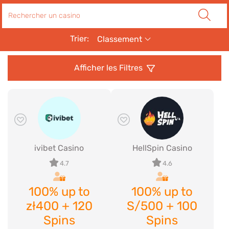
Rechercher
Trier:
Classement
Afficher les Filtres
ivibet Casino
HellSpin Casino
4.7
4.6
100% up to
100% up to
zł400 + 120
S/500 + 100
Spins
Spins