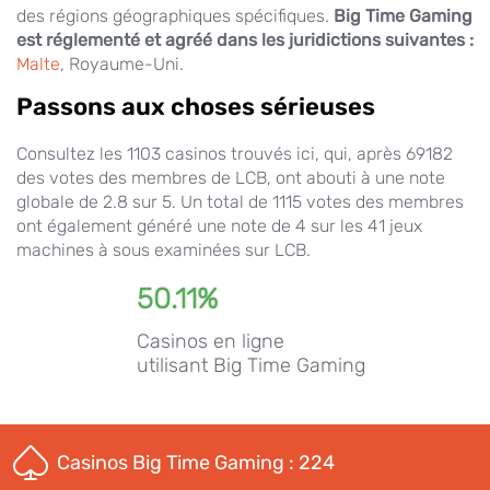
des régions géographiques spécifiques.
Big Time Gaming
est réglementé et agréé dans les juridictions suivantes :
Malte
, Royaume-Uni.
Passons aux choses sérieuses
Consultez les 1103 casinos trouvés ici, qui, après 69182
des votes des membres de LCB, ont abouti à une note
globale de 2.8 sur 5. Un total de 1115 votes des membres
ont également généré une note de 4 sur les 41 jeux
machines à sous examinées sur LCB.
50.11%
Casinos en ligne
utilisant Big Time Gaming
Casinos Big Time Gaming :
224