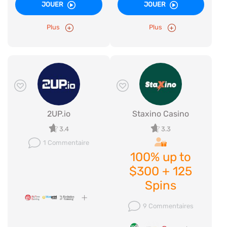
JOUER
JOUER
Plus
Plus
2UP.io
Staxino Casino
3.4
3.3
1 Commentaire
100% up to
$300 + 125
Spins
9 Commentaires