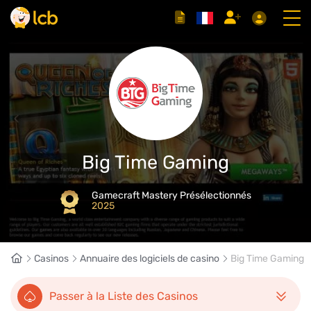
Big Time Gaming
Gamecraft Mastery Présélectionnés
2025
Casinos
Annuaire des logiciels de casino
Big Time Gaming
Passer à la Liste des Casinos