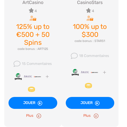
ArtCasino
CasinoStars
4
4
125% up to
100% up to
€500 + 50
$300
Spins
code bonus : STARS1
code bonus : ART125
18 Commentaires
15 Commentaires
JOUER
JOUER
Plus
Plus