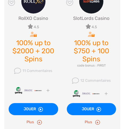
RollXO Casino
SlotLords Casino
4.5
4.5
100% up to
100% up to
$2000 + 200
$750 + 100
Spins
Spins
code bonus : FIRST
11 Commentaires
12 Commentaires
JOUER
JOUER
Plus
Plus