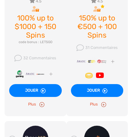
4.5
4.5
100% up to
150% up to
$1000 + 150
€500 + 100
Spins
Spins
code bonus : LETSGO
31 Commentaires
32 Commentaires
JOUER
JOUER
Plus
Plus