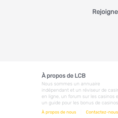
Rejoigne
À propos de LCB
Nous sommes un annuaire
indépendant et un réviseur de casi
en ligne, un forum sur les casinos 
un guide pour les bonus de casinos
À propos de nous
Contactez-nou