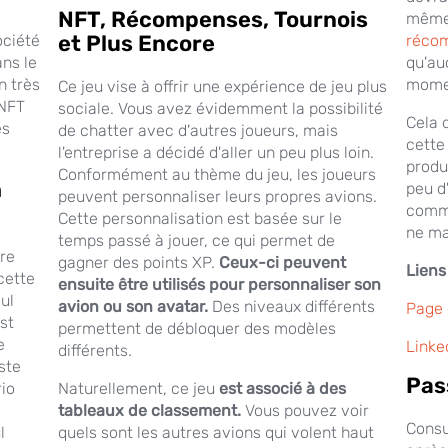
NFT, Récompenses, Tournois
même
et Plus Encore
ociété
réco
ns le
qu'au
n très
mome
Ce jeu vise à offrir une expérience de jeu plus
 NFT
sociale. Vous avez évidemment la possibilité
Cela d
es
de chatter avec d'autres joueurs, mais
cette 
l'entreprise a décidé d'aller un peu plus loin.
produi
Conformément au thème du jeu, les joueurs
h
peu d'
peuvent personnaliser leurs propres avions.
comme
Cette personnalisation est basée sur le
ne ma
temps passé à jouer, ce qui permet de
tre
gagner des points XP.
Ceux-ci peuvent
Liens
cette
ensuite être utilisés pour personnaliser son
eul
avion ou son avatar.
Des niveaux différents
Page 
est
permettent de débloquer des modèles
e
Linke
différents.
iste
Pas
rio
Naturellement, ce jeu
est associé à des
tableaux de classement.
Vous pouvez voir
Consu
l
quels sont les autres avions qui volent haut