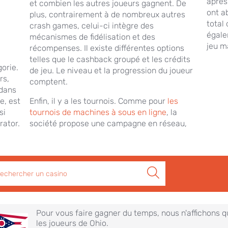
après
et combien les autres joueurs gagnent. De
ont a
plus, contrairement à de nombreux autres
total
crash games, celui-ci intègre des
égale
mécanismes de fidélisation et des
jeu m
récompenses. Il existe différentes options
a
telles que le cashback groupé et les crédits
gorie.
de jeu. Le niveau et la progression du joueur
rs,
comptent.
 dans
e, est
Enfin, il y a les tournois. Comme pour
les
si
tournois de machines à sous en ligne
, la
rator.
société propose une campagne en réseau,
hercher
Pour vous faire gagner du temps, nous n'affichons q
les joueurs de
Ohio
.