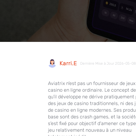
Karri.E
Dernière Mise à Jour 2026-05-08
Aviatrix n'est pas un fournisseur de jeux
casino en ligne ordinaire. Le concept de
qu'il développe ne dérive pratiquement
des jeux de casino traditionnels, ni des 
de casino en ligne modernes. Ses produ
base sont des crash games, et la sociét
s'est fixé pour objectif d'amener ce typ
jeu relativement nouveau à un niveau