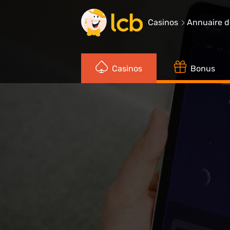
Casinos
Annuaire de
Casinos
Bonus