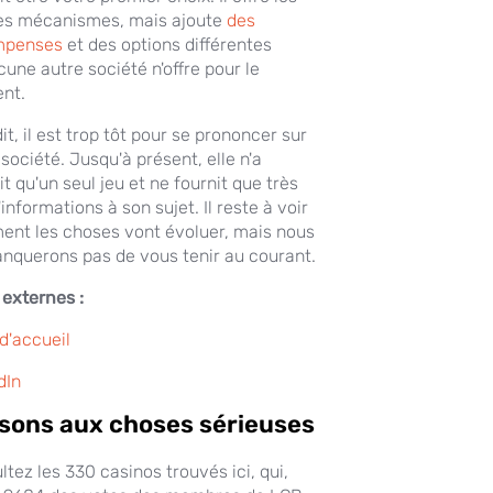
s mécanismes, mais ajoute
des
mpenses
et des options différentes
cune autre société n'offre pour le
nt.
it, il est trop tôt pour se prononcer sur
société. Jusqu'à présent, elle n'a
t qu'un seul jeu et ne fournit que très
informations à son sujet. Il reste à voir
nt les choses vont évoluer, mais nous
nquerons pas de vous tenir au courant.
 externes :
d'accueil
dIn
sons aux choses sérieuses
ltez les 330 casinos trouvés ici, qui,