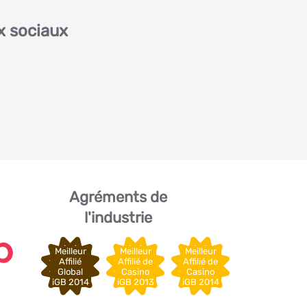
x sociaux
Agréments de
l'industrie
Meilleur
Meilleur
Meilleur
Affilié
Affilié de
Affilié de
Global
Casino
Casino
iGB 2014
iGB 2013
iGB 2014