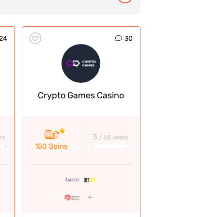
24
30
Crypto Games Casino
3
es
/ 68 votes
150 Spins