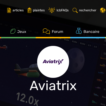
s logiciels de casino
Aviatrix
articles
plaintes
lcbFAQs
rechercher
Jeux
Forum
Bancaire
Aviatrix