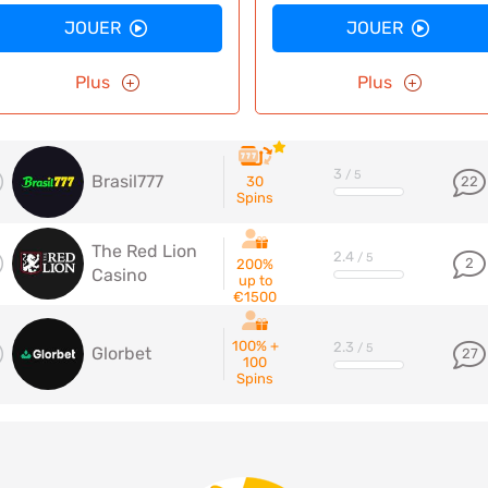
JOUER
JOUER
Plus
Plus
3
/ 5
Brasil777
30
22
Spins
The Red Lion
2.4
/ 5
2
200%
Casino
up to
€1500
100% +
2.3
/ 5
Glorbet
27
100
Spins