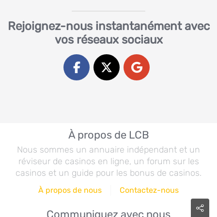
Rejoignez-nous instantanément avec
vos réseaux sociaux
À propos de LCB
Nous sommes un annuaire indépendant et un
réviseur de casinos en ligne, un forum sur les
casinos et un guide pour les bonus de casinos.
À propos de nous
Contactez-nous
Communiquez avec nous