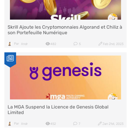
Skrill Ajoute les Cryptomonnaies Algorand et Chiliz à
son Portefeuille Numérique
Par
Xndr
482
5
Feb 2nd, 2023
La MGA Suspend la Licence de Genesis Global
Limited
Par
Xndr
452
7
Jan 21st, 2023