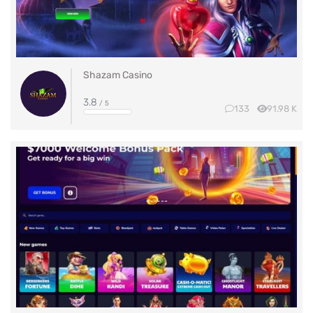
Shazam Casino
3.8
/ 5
133
91.98 K