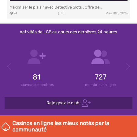
Maximiser le plaisir avec Detective Slots : Offre de...
94
0
May 8th, 2026
activités de LCB au cours des dernières 24 heures
Préc
Sui
81
727
BGaming lance l’événement Aviamasters 2 Flight School
nouveaux membres
membres en ligne
87
0
May 18th, 2026
Rejoignez le club
Casinos en ligne les mieux notés par la
communauté