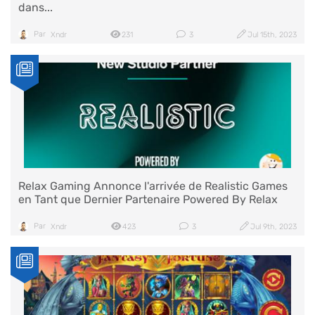
dans...
Par
Xndr
231
3
Jul 15th, 2023
Relax Gaming Annonce l'arrivée de Realistic Games
en Tant que Dernier Partenaire Powered By Relax
Par
Xndr
423
3
Jul 9th, 2023