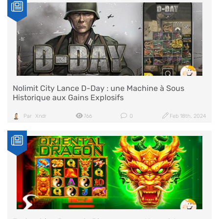
Nolimit City Lance D-Day : une Machine à Sous
Historique aux Gains Explosifs
Par
Xndr
766
0
Feb 18th, 2024