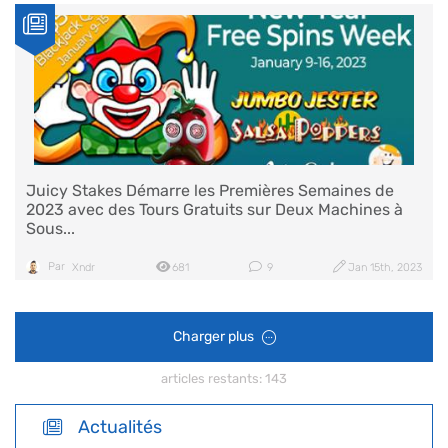
Juicy Stakes Démarre les Premières Semaines de
2023 avec des Tours Gratuits sur Deux Machines à
Sous...
Par
Xndr
681
9
Jan 15th, 2023
Charger plus
articles restants:
143
Actualités