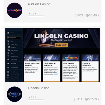
WinPort Casino
3.8
/ 5
103
56.49 K
Lincoln Casino
3.7
/ 5
411
107.69 K