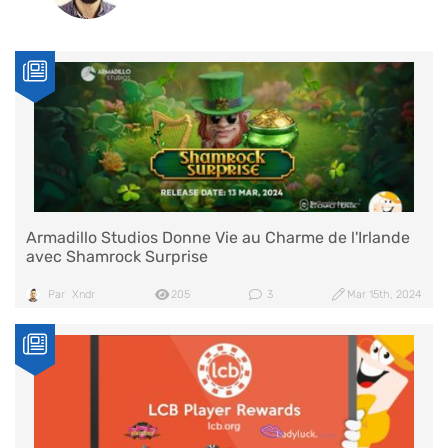
Armadillo Studios Donne Vie au Charme de l'Irlande
avec Shamrock Surprise
Par
Xndr
205
3
Mar 15th, 2024