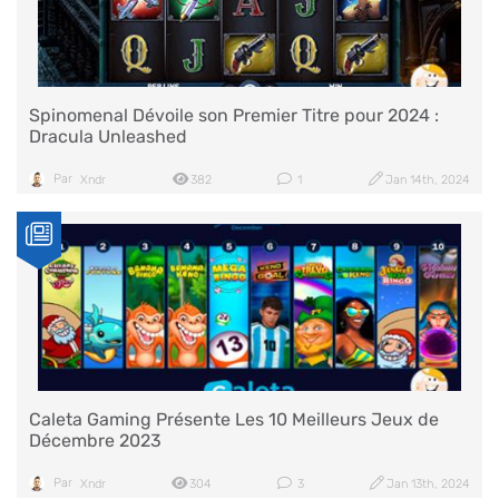
Spinomenal Dévoile son Premier Titre pour 2024 :
Dracula Unleashed
Par
Xndr
382
1
Jan 14th, 2024
Caleta Gaming Présente Les 10 Meilleurs Jeux de
Décembre 2023
Par
Xndr
304
3
Jan 13th, 2024