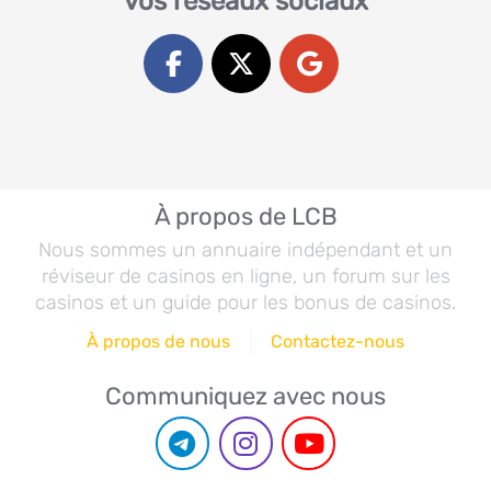
vos réseaux sociaux
À propos de LCB
Nous sommes un annuaire indépendant et un
réviseur de casinos en ligne, un forum sur les
casinos et un guide pour les bonus de casinos.
À propos de nous
Contactez-nous
Communiquez avec nous