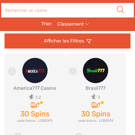
Rechercher
Trier:
Classement
Afficher les Filtres
America777 Casino
Brasil777
3.2
3
30 Spins
30 Spins
code bonus : LCB30FS
code bonus : LCB30FS