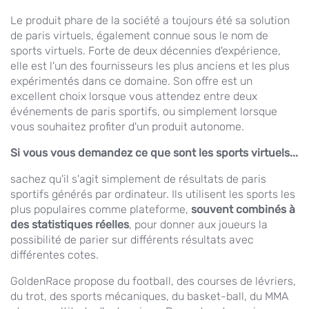
Le produit phare de la société a toujours été sa solution
de paris virtuels, également connue sous le nom de
sports virtuels. Forte de deux décennies d'expérience,
elle est l'un des fournisseurs les plus anciens et les plus
expérimentés dans ce domaine. Son offre est un
excellent choix lorsque vous attendez entre deux
événements de paris sportifs, ou simplement lorsque
vous souhaitez profiter d'un produit autonome.
Si vous vous demandez ce que sont les sports virtuels...
sachez qu'il s'agit simplement de résultats de paris
sportifs générés par ordinateur. Ils utilisent les sports les
plus populaires comme plateforme,
souvent combinés à
des statistiques réelles
, pour donner aux joueurs la
possibilité de parier sur différents résultats avec
différentes cotes.
GoldenRace propose du football, des courses de lévriers,
du trot, des sports mécaniques, du basket-ball, du MMA