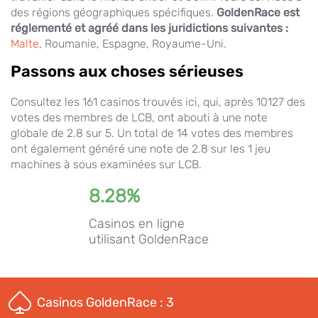
des régions géographiques spécifiques.
GoldenRace est
réglementé et agréé dans les juridictions suivantes :
Malte
, Roumanie, Espagne, Royaume-Uni.
Passons aux choses sérieuses
Consultez les 161 casinos trouvés ici, qui, après 10127 des
votes des membres de LCB, ont abouti à une note
globale de 2.8 sur 5. Un total de 14 votes des membres
ont également généré une note de 2.8 sur les 1 jeu
machines à sous examinées sur LCB.
8.28%
Casinos en ligne
utilisant GoldenRace
Casinos GoldenRace :
3