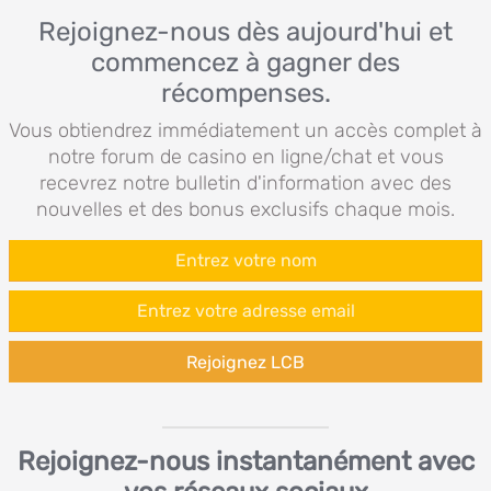
Rejoignez-nous dès aujourd'hui et
commencez à gagner des
récompenses.
Vous obtiendrez immédiatement un accès complet à
notre forum de casino en ligne/chat et vous
recevrez notre bulletin d'information avec des
nouvelles et des bonus exclusifs chaque mois.
Rejoignez LCB
Rejoignez-nous instantanément avec