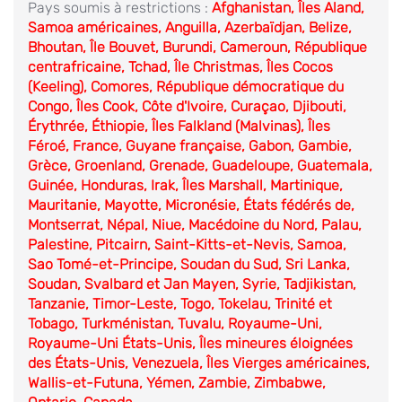
Pays soumis à restrictions :
Afghanistan, Îles Aland,
Samoa américaines, Anguilla, Azerbaïdjan, Belize,
Bhoutan, Île Bouvet, Burundi, Cameroun, République
centrafricaine, Tchad, Île Christmas, Îles Cocos
(Keeling), Comores, République démocratique du
Congo, Îles Cook, Côte d'Ivoire, Curaçao, Djibouti,
Érythrée, Éthiopie, Îles Falkland (Malvinas), Îles
Féroé, France, Guyane française, Gabon, Gambie,
Grèce, Groenland, Grenade, Guadeloupe, Guatemala,
Guinée, Honduras, Irak, Îles Marshall, Martinique,
Mauritanie, Mayotte, Micronésie, États fédérés de,
Montserrat, Népal, Niue, Macédoine du Nord, Palau,
Palestine, Pitcairn, Saint-Kitts-et-Nevis, Samoa,
Sao Tomé-et-Principe, Soudan du Sud, Sri Lanka,
Soudan, Svalbard et Jan Mayen, Syrie, Tadjikistan,
Tanzanie, Timor-Leste, Togo, Tokelau, Trinité et
Tobago, Turkménistan, Tuvalu, Royaume-Uni,
Royaume-Uni États-Unis, Îles mineures éloignées
des États-Unis, Venezuela, Îles Vierges américaines,
Wallis-et-Futuna, Yémen, Zambie, Zimbabwe,