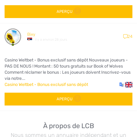
APERÇU
Bixy
24
il y a environ 28 jours
Casino Weltbet - Bonus exclusif sans dépôt Nouveaux joueurs -
PAS DE NOUS ! Montant : 50 tours gratuits sur Book of Wolves
Comment réclamer le bonus : Les joueurs doivent Inscrivez-vous
via notre...
Casino Weltbet - Bonus exclusif sans dépôt
APERÇU
À propos de LCB
Nous sommes un annuaire indépendant et un