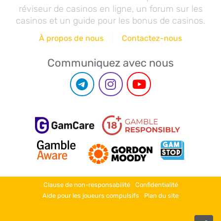
réviseur de casinos en ligne, un forum sur les
casinos et un guide pour les bonus de casinos.
À propos de nous
Contactez-nous
Communiquez avec nous
Clause de non-responsabilité
Confidentialité
Aide pour les joueurs compulsifs
Plan du site