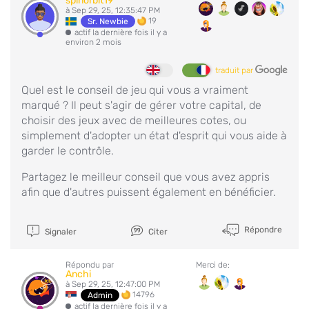
spinorbit19
à Sep 29, 25, 12:35:47 PM
19
Sr. Newbie
actif la dernière fois il y a
environ 2 mois
traduit par
Quel est le conseil de jeu qui vous a vraiment
marqué ? Il peut s'agir de gérer votre capital, de
choisir des jeux avec de meilleures cotes, ou
simplement d'adopter un état d'esprit qui vous aide à
garder le contrôle.
Partagez le meilleur conseil que vous avez appris
afin que d'autres puissent également en bénéficier.
Répondre
Signaler
Citer
Répondu par
Merci de:
Anchi
à Sep 29, 25, 12:47:00 PM
14796
Admin
actif la dernière fois il y a