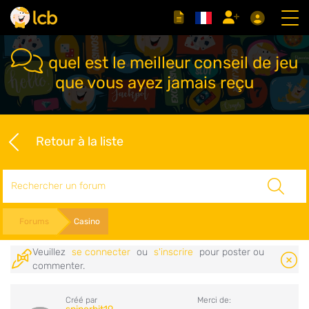
quel est le meilleur conseil de jeu
que vous ayez jamais reçu
Retour à la liste
Rechercher
Forums
Casino
Veuillez
se connecter
ou
s'inscrire
pour poster ou
commenter.
Créé par
Merci de: