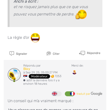
Anchi a écrit :
et ne risquez jamais plus que ce que vous
pouvez vous permettre de perdre.
La règle d'or
Répondre
Signaler
Citer
Répondu par
Merci de:
Bixy
à Sep 29, 25, 05:00:27 PM
7253
Modérateur
actif la dernière fois il y a
environ 18 heures
traduit par
Un conseil qui m’a vraiment marqué :