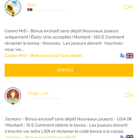
Bixy
49
il y a environ 2 mois
Casino MrO - Bonus exclusif sans dépôt Nouveaux joueurs
uniquement ! États-Unis acceptés ! Montant : 120 $ Comment
réclamer le bonus : Nouveau Les joueurs doivent Inscrivez-
vous via...
Casino MrO - Bonus exclusif sans dépôt
APERÇU
tough_nut
16
il y a environ 2 mois
Jackoro - Bonus exclusif sans dépôt Nouveaux joueurs - USA OK
! Montant : 15 $ Comment obtenir le bonus : Les joueurs doivent
s’inscrire via notre LIEN et réclamer le code bonus à la caisse.
Jackoro - Bonus exclusif sans dépôt