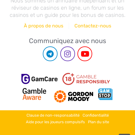
Nous sommes un annuaire indépendant et un
réviseur de casinos en ligne, un forum sur les
casinos et un guide pour les bonus de casinos.
À propos de nous
Contactez-nous
Communiquez avec nous
Clause de non-responsabilité
Confidentialité
Aide pour les joueurs compulsifs
Plan du site