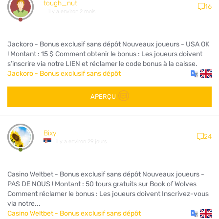
tough_nut
16
il y a environ 2 mois
Jackoro - Bonus exclusif sans dépôt Nouveaux joueurs - USA OK
! Montant : 15 $ Comment obtenir le bonus : Les joueurs doivent
s’inscrire via notre LIEN et réclamer le code bonus à la caisse.
Jackoro - Bonus exclusif sans dépôt
APERÇU
Bixy
24
il y a environ 29 jours
Casino Weltbet - Bonus exclusif sans dépôt Nouveaux joueurs -
PAS DE NOUS ! Montant : 50 tours gratuits sur Book of Wolves
Comment réclamer le bonus : Les joueurs doivent Inscrivez-vous
via notre...
Casino Weltbet - Bonus exclusif sans dépôt