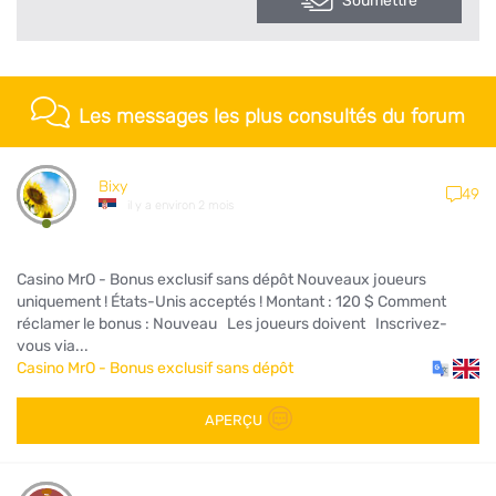
Soumettre
Les messages les plus consultés du forum
Bixy
49
il y a environ 2 mois
Casino MrO - Bonus exclusif sans dépôt Nouveaux joueurs
uniquement ! États-Unis acceptés ! Montant : 120 $ Comment
réclamer le bonus : Nouveau Les joueurs doivent Inscrivez-
vous via...
Casino MrO - Bonus exclusif sans dépôt
APERÇU