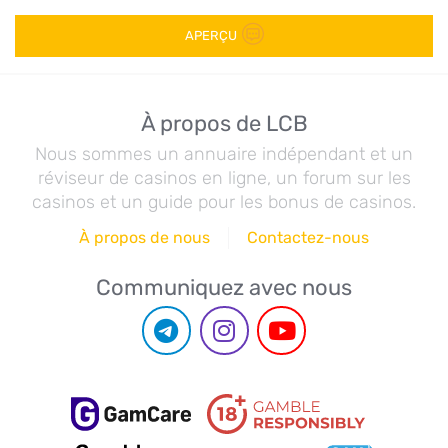
APERÇU
À propos de LCB
Nous sommes un annuaire indépendant et un
réviseur de casinos en ligne, un forum sur les
casinos et un guide pour les bonus de casinos.
À propos de nous
Contactez-nous
Communiquez avec nous