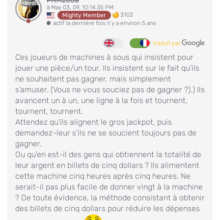
PMM2008
Interdit
à May 03, 09, 10:14:35 PM
3103
Mighty Member
actif la dernière fois il y a environ 5 ans
traduit par
Ces joueurs de machines à sous qui insistent pour
jouer une pièce/un tour. Ils insistent sur le fait qu’ils
ne souhaitent pas gagner, mais simplement
s’amuser. (Vous ne vous souciez pas de gagner ?).) Ils
avancent un à un, une ligne à la fois et tournent,
tournent, tournent.
Attendez qu'ils alignent le gros jackpot, puis
demandez-leur s'ils ne se soucient toujours pas de
gagner.
Ou qu’en est-il des gens qui obtiennent la totalité de
leur argent en billets de cinq dollars ? Ils alimentent
cette machine cinq heures après cinq heures. Ne
serait-il pas plus facile de donner vingt à la machine
? De toute évidence, la méthode consistant à obtenir
des billets de cinq dollars pour réduire les dépenses