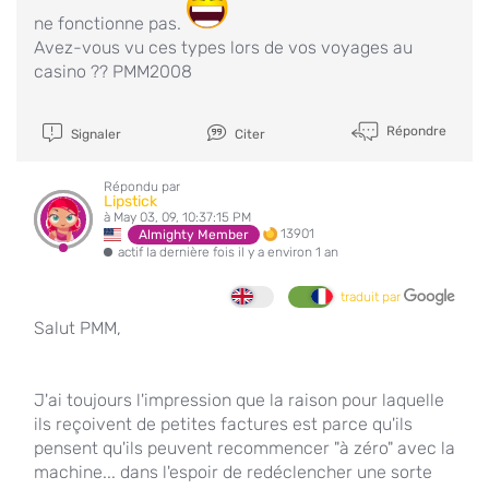
ne fonctionne pas.
Avez-vous vu ces types lors de vos voyages au
casino ?? PMM2008
Répondre
Signaler
Citer
Répondu par
Lipstick
à May 03, 09, 10:37:15 PM
13901
Almighty Member
actif la dernière fois il y a environ 1 an
traduit par
Salut PMM,
J'ai toujours l'impression que la raison pour laquelle
ils reçoivent de petites factures est parce qu'ils
pensent qu'ils peuvent recommencer "à zéro" avec la
machine... dans l'espoir de redéclencher une sorte