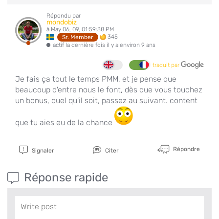
Répondu par
mondobiz
à May 06, 09, 01:59:38 PM
345
Sr. Member
actif la dernière fois il y a environ 9 ans
traduit par
Je fais ça tout le temps PMM, et je pense que
beaucoup d'entre nous le font, dès que vous touchez
un bonus, quel qu'il soit, passez au suivant. content
que tu aies eu de la chance
Répondre
Signaler
Citer
Réponse rapide