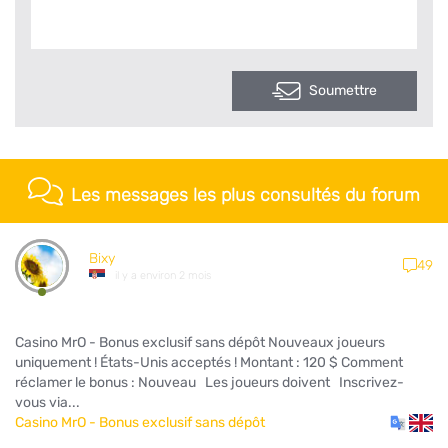
Soumettre
Les messages les plus consultés du forum
Bixy
49
il y a environ 2 mois
Casino MrO - Bonus exclusif sans dépôt Nouveaux joueurs
uniquement ! États-Unis acceptés ! Montant : 120 $ Comment
réclamer le bonus : Nouveau Les joueurs doivent Inscrivez-
vous via...
Casino MrO - Bonus exclusif sans dépôt