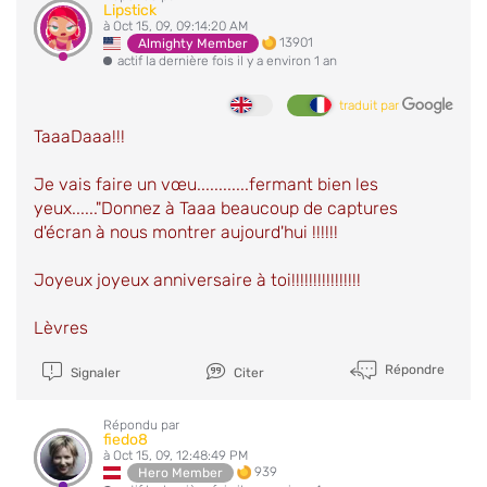
Lipstick
à Oct 15, 09, 09:14:20 AM
13901
Almighty Member
actif la dernière fois il y a environ 1 an
traduit par
TaaaDaaa!!!
Je vais faire un vœu............fermant bien les
yeux......"Donnez à Taaa beaucoup de captures
d'écran à nous montrer aujourd'hui !!!!!!
Joyeux joyeux anniversaire à toi!!!!!!!!!!!!!!!!
Lèvres
Répondre
Signaler
Citer
Répondu par
fiedo8
à Oct 15, 09, 12:48:49 PM
939
Hero Member