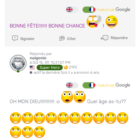
traduit par
BONNE FÊTE!!!!!!! BONNE CHANCE
!
Répondre
Signaler
Citer
Répondu par
nalgenie
Interdit
à Oct 15, 09, 10:21:57 PM
2190
Super Hero
actif la dernière fois il y a environ 6 ans
traduit par
OH MON DIEU!!!!!!!!!!! :o
Quel âge as-tu??