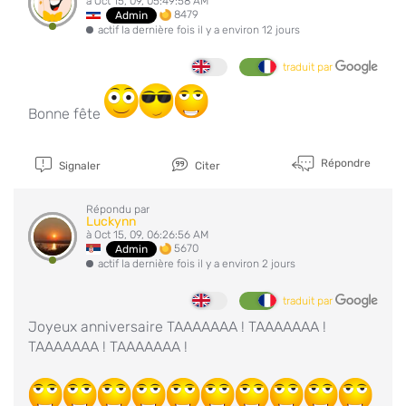
à Oct 15, 09, 05:49:58 AM
8479
Admin
actif la dernière fois il y a environ 12 jours
traduit par
Bonne fête
Répondre
Signaler
Citer
Répondu par
Luckynn
à Oct 15, 09, 06:26:56 AM
5670
Admin
actif la dernière fois il y a environ 2 jours
traduit par
Joyeux anniversaire TAAAAAAA ! TAAAAAAA !
TAAAAAAA ! TAAAAAAA !