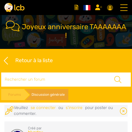
Joyeux anniversaire TAAAAAAA
!
Retour à la liste
Rechercher
Forums
Discussion générale
Veuillez
se connecter
ou
s'inscrire
pour poster ou
commenter.
Créé par