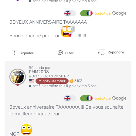
actif la dernière fois il y a environ 4 ans
traduit par
JOYEUX ANNIVERSAIRE TAAAAAAA
Bonne chance pour toi
!!!!!!!!
Répondre
Signaler
Citer
Répondu par
PMM2008
Interdit
à Oct 15, 09, 01:20:58 PM
3103
Mighty Member
actif la dernière fois il y a environ 5 ans
traduit par
Joyeux anniversaire TAAAAAAA !!! Je vous souhaite
le meilleur chaque jour...
MGP