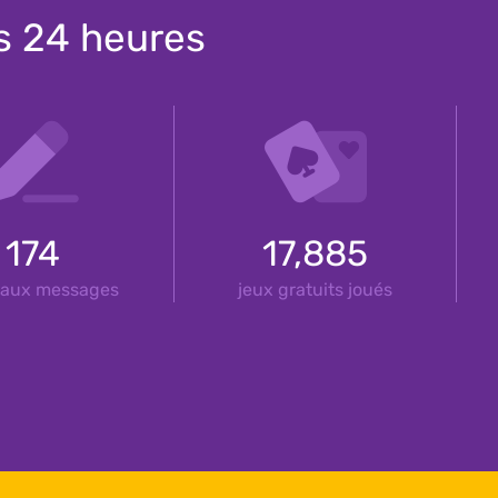
es 24 heures
174
17,885
aux messages
jeux gratuits joués