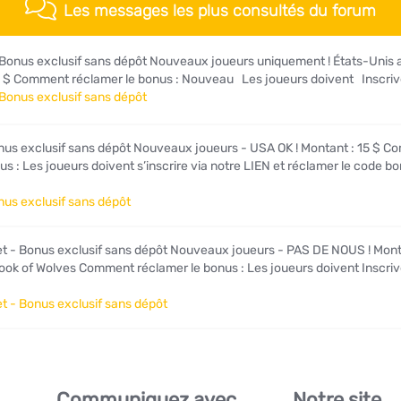
Les messages les plus consultés du forum
Bonus exclusif sans dépôt Nouveaux joueurs uniquement ! États-Unis 
0 $ Comment réclamer le bonus : Nouveau Les joueurs doivent Inscrive
Bonus exclusif sans dépôt
nus exclusif sans dépôt Nouveaux joueurs - USA OK ! Montant : 15 $ 
us : Les joueurs doivent s’inscrire via notre LIEN et réclamer le code bo
nus exclusif sans dépôt
t - Bonus exclusif sans dépôt Nouveaux joueurs - PAS DE NOUS ! Monta
Book of Wolves Comment réclamer le bonus : Les joueurs doivent Inscri
t - Bonus exclusif sans dépôt
Communiquez avec
Notre site