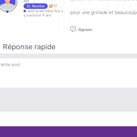
AM
31
Sr. Newbie
actif la dernière fois il
pour une grillade et beaucoup
y a environ 9 ans
Signaler
Réponse rapide