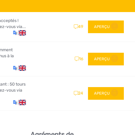
acceptés !
z-vous via...
49
APERÇU
Comment
nus à la
16
APERÇU
nt : 50 tours
vez-vous via
24
APERÇU
Agréments de