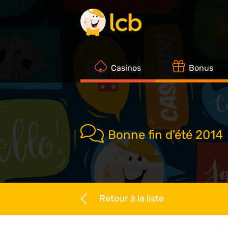
Casinos
Bonus
Bonne fin d'été 2014
Retour à la liste