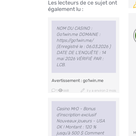
Les lecteurs de ce sujet ont
également lu :
NOM DU CASINO :
Go1win.me DOMAINE :
https://go1win.me/
(Enregistré le : 06.03.2026 )
DATE DE L'ENQUÊTE : 14
mai 2026 VÉRIFIÉ PAR :
LCB.
Avertissement : go1win.me
1
668
il y a environ 2 mois
Casino MrO - Bonus
d'inscription exclusif
Nouveaux joueurs - USA
OK ! Montant : 120 %
M
jusqu'à 500 $ Comment