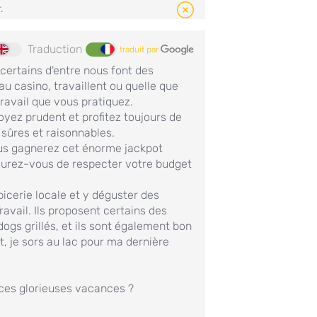
.
Traduction
traduit par
certains d'entre nous font des
 au casino, travaillent ou quelle que
 travail que vous pratiquez.
oyez prudent et profitez toujours de
 sûres et raisonnables.
ous gagnerez cet énorme jackpot
surez-vous de respecter votre budget
picerie locale et y déguster des
Travail. Ils proposent certains des
ogs grillés, et ils sont également bon
 je sors au lac pour ma dernière
ces glorieuses vacances ?