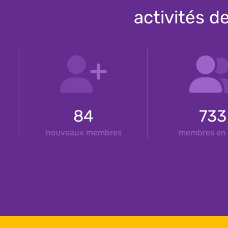
activités d
84
733
nouveaux membres
membres en 