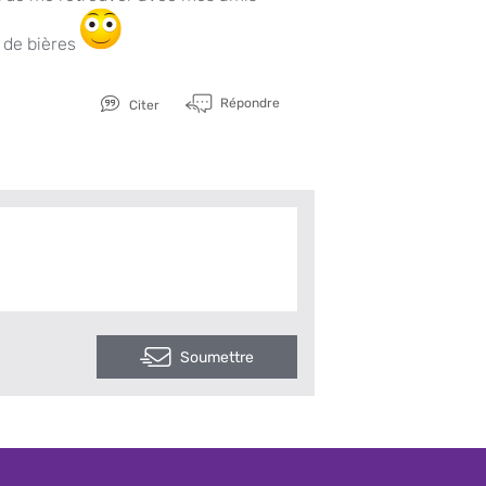
 de bières
Répondre
Citer
Soumettre