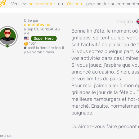
Veuillez
se connecter
ou
s'inscrire
pour poster ou commenter
Créé par
Original
cheetahwind
à Sep 01, 14, 10:40:48
Bonne fin d'été, le moment où 
AM
grillades, sortent du lac, vont
Super Hero
1061
soit l'activité de plaisir ou de
actif la dernière fois il
Si vous sortez quelque part, s
y a environ 1 mois
vos activités dans des limites
Si vous jouez, j’espère que v
annoncé au casino. Sinon, as
et vos limites de paris.
Pour moi, j'aime aller à mon é
grillades le jour de la fête du 
meilleurs hamburgers et hot-d
marché. Ensuite, normalement,
baignade.
Qu’aimez-vous faire pendant 
erci de: