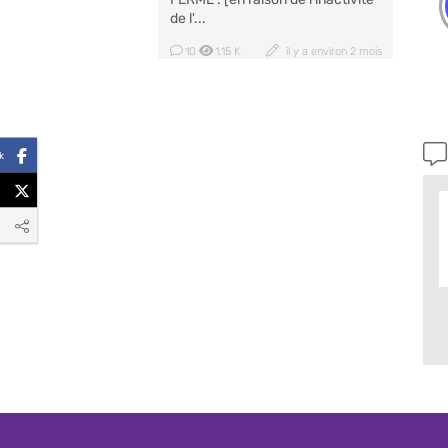
de l'...
10
1.15 K
il y a environ 2 mois
k