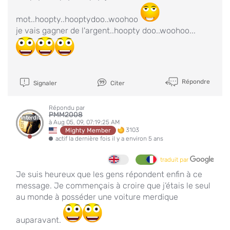
mot..hoopty..hooptydoo..woohoo
je vais gagner de l'argent..hoopty doo..woohoo...
Répondre
Signaler
Citer
Répondu par
PMM2008
Interdit
à Aug 05, 09, 07:19:25 AM
3103
Mighty Member
actif la dernière fois il y a environ 5 ans
traduit par
Je suis heureux que les gens répondent enfin à ce
message. Je commençais à croire que j’étais le seul
au monde à posséder une voiture merdique
auparavant.