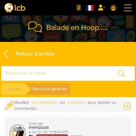
Balade en Hoop.....
Retour à la liste
Rechercher
Forums
Discussion générale
Veuillez
se connecter
ou
s'inscrire
pour poster ou
commenter.
Créé par
PMM2008
Interdit
à Jul 31, 09, 11:18:54 PM