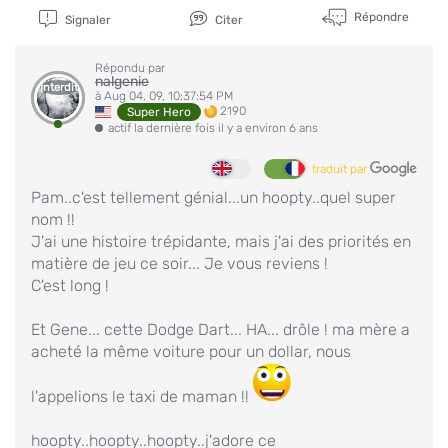
Répondre
Signaler
Citer
Répondu par
nalgenie
Interdit
à Aug 04, 09, 10:37:54 PM
2190
Super Hero
actif la dernière fois il y a environ 6 ans
traduit par
Pam..c'est tellement génial...un hoopty..quel super
nom !!
J'ai une histoire trépidante, mais j'ai des priorités en
matière de jeu ce soir... Je vous reviens !
C'est long !
Et Gene... cette Dodge Dart... HA... drôle ! ma mère a
acheté la même voiture pour un dollar, nous
l'appelions le taxi de maman !!
hoopty..hoopty..hoopty..j'adore ce