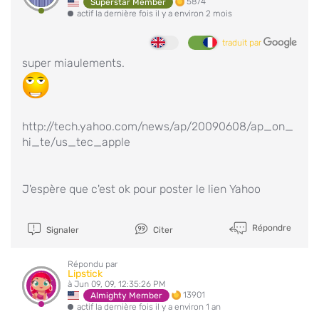
5874
Superstar Member
actif la dernière fois il y a environ 2 mois
traduit par
super miaulements.
http://tech.yahoo.com/news/ap/20090608/ap_on_
hi_te/us_tec_apple
J'espère que c'est ok pour poster le lien Yahoo
Répondre
Signaler
Citer
Répondu par
Lipstick
à Jun 09, 09, 12:35:26 PM
13901
Almighty Member
actif la dernière fois il y a environ 1 an