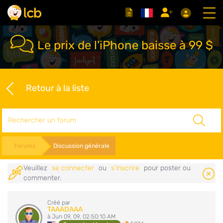
Le prix de l'iPhone baisse à 99 $
Retour à la liste
Rechercher
Forums
Discussion générale
Veuillez
se connecter
ou
s'inscrire
pour poster ou
commenter.
Créé par
TAAADAAA
à Jun 09, 09, 02:50:10 AM