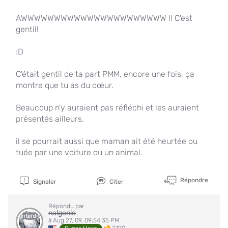
AWWWWWWWWWWWWWWWWWWWWWW !! C'est
gentil!
:D
C'était gentil de ta part PMM, encore une fois, ça
montre que tu as du cœur.
Beaucoup n’y auraient pas réfléchi et les auraient
présentés ailleurs.
il se pourrait aussi que maman ait été heurtée ou
tuée par une voiture ou un animal.
Répondre
Signaler
Citer
Répondu par
nalgenie
Interdit
à Aug 27, 09, 09:54:35 PM