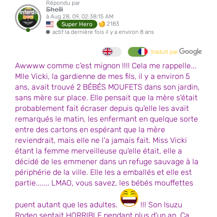
Répondu par
Shelli
Interdit
à Aug 28, 09, 02:38:15 AM
2183
Super Hero
actif la dernière fois il y a environ 8 ans
traduit par
Awwww comme c'est mignon !!!! Cela me rappelle...
Mlle Vicki, la gardienne de mes fils, il y a environ 5
ans, avait trouvé 2 BÉBÉS MOUFETS dans son jardin,
sans mère sur place. Elle pensait que la mère s'était
probablement fait écraser depuis qu'elle les avait
remarqués le matin, les enfermant en quelque sorte
entre des cartons en espérant que la mère
reviendrait, mais elle ne l'a jamais fait. Miss Vicki
étant la femme merveilleuse qu'elle était, elle a
décidé de les emmener dans un refuge sauvage à la
périphérie de la ville. Elle les a emballés et elle est
partie....... LMAO, vous savez, les bébés mouffettes
puent autant que les adultes.
!!! Son Isuzu
Rodeo sentait HORRIBLE pendant plus d'un an. Ça