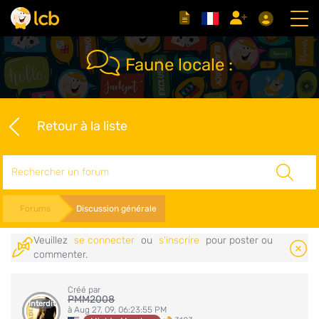
Faune locale :
Retour à la liste
Rechercher
Forums
Discussion générale
Veuillez
se connecter
ou
s'inscrire
pour poster ou
commenter.
Créé par
PMM2008
Interdit
à Aug 27, 09, 06:23:55 PM