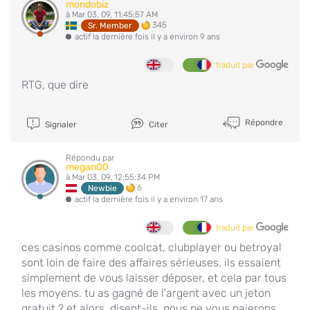
mondobiz
à Mar 03, 09, 11:45:57 AM
345
Sr. Member
actif la dernière fois il y a environ 9 ans
traduit par
RTG, que dire
Répondre
Signaler
Citer
Répondu par
megan00
à Mar 03, 09, 12:55:34 PM
6
Newbie
actif la dernière fois il y a environ 17 ans
traduit par
ces casinos comme coolcat, clubplayer ou betroyal
sont loin de faire des affaires sérieuses. ils essaient
simplement de vous laisser déposer, et cela par tous
les moyens. tu as gagné de l'argent avec un jeton
gratuit ? et alors, disent-ils. nous ne vous paierons