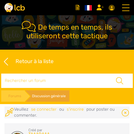
De temps en temps, ils
utiliseront cette tactique
Retour à la liste
Rechercher
Forums
Discussion générale
Veuillez
se connecter
ou
s'inscrire
pour poster ou
commenter.
Créé par