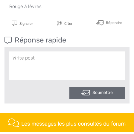
Rouge à lèvres
Répondre
Signaler
Citer
Réponse rapide
Soumettre
Les messages les plus consultés du forum