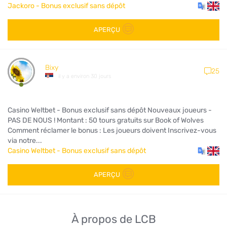
Jackoro - Bonus exclusif sans dépôt
APERÇU
Bixy
25
il y a environ 30 jours
Casino Weltbet - Bonus exclusif sans dépôt Nouveaux joueurs -
PAS DE NOUS ! Montant : 50 tours gratuits sur Book of Wolves
Comment réclamer le bonus : Les joueurs doivent Inscrivez-vous
via notre...
Casino Weltbet - Bonus exclusif sans dépôt
APERÇU
À propos de LCB