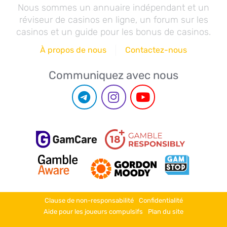
Nous sommes un annuaire indépendant et un
réviseur de casinos en ligne, un forum sur les
casinos et un guide pour les bonus de casinos.
À propos de nous
Contactez-nous
Communiquez avec nous
Clause de non-responsabilité
Confidentialité
Aide pour les joueurs compulsifs
Plan du site