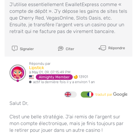
J'utilise essentiellement EwalletExpress comme «
compte de dépôt ». J'y dépose les gains de sites tels
que Cherry Red, VegasOnline, Slots Oasis, etc.
Ensuite, je transfère l'argent vers un casino pour un
retrait qui ne facture pas de virement bancaire.
Répondre
Signaler
Citer
Répondu par
Lipstick
à May 01, 09, 07:15:49 PM
13901
Almighty Member
actif la dernière fois il y a environ 1 an
traduit par
Salut Dr,
C'est une belle stratégie. J'ai remis de l'argent sur
mon compte électronique, mais je finis toujours par
le retirer pour jouer dans un autre casino !