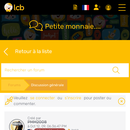
Petite monnaie....
Retour à la liste
Rechercher
Forums
Discussion générale
Veuillez
se connecter
ou
s'inscrire
pour poster ou
commenter.
Créé par
PMM2008
Interdit
à Oct 12, 09, 06:36:47 PM