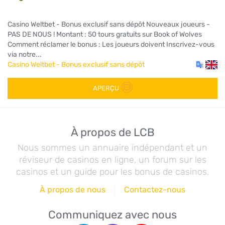
Casino Weltbet - Bonus exclusif sans dépôt Nouveaux joueurs -
PAS DE NOUS ! Montant : 50 tours gratuits sur Book of Wolves
Comment réclamer le bonus : Les joueurs doivent Inscrivez-vous
via notre...
Casino Weltbet - Bonus exclusif sans dépôt
APERÇU
À propos de LCB
Nous sommes un annuaire indépendant et un
réviseur de casinos en ligne, un forum sur les
casinos et un guide pour les bonus de casinos.
À propos de nous
Contactez-nous
Communiquez avec nous