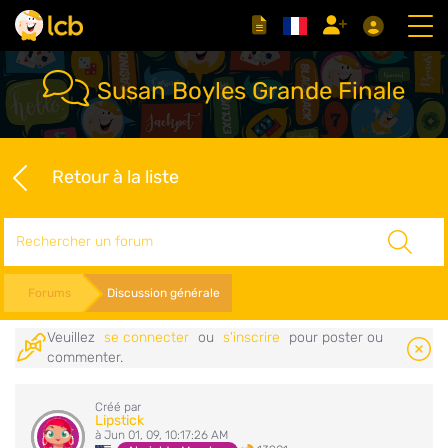
Susan Boyles Grande Finale
Retour à la liste
Rechercher
Forums
Discussion générale
Veuillez
se connecter
ou
s'inscrire
pour poster ou
commenter.
Créé par
Lipstick
à Jun 01, 09, 10:17:26 AM