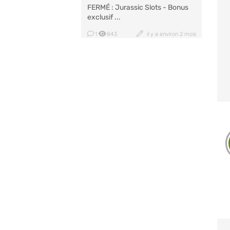
FERMÉ : Jurassic Slots - Bonus
exclusif ...
1
843
il y a environ 2 mois