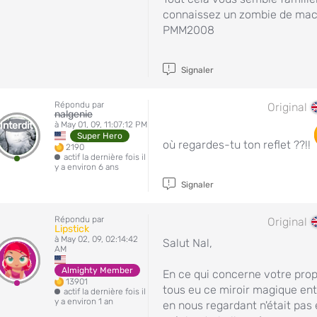
connaissez un zombie de mac
PMM2008
Signaler
Répondu par
Original
nalgenie
Interdit
à May 01, 09, 11:07:12 PM
Super Hero
où regardes-tu ton reflet ??!!
2190
actif la dernière fois il
y a environ 6 ans
Signaler
Répondu par
Original
Lipstick
à May 02, 09, 02:14:42
Salut Nal,
AM
Almighty Member
En ce qui concerne votre propr
13901
tous eu ce miroir magique en
actif la dernière fois il
y a environ 1 an
en nous regardant n'était pas