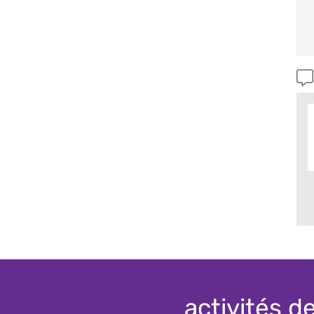
activités d