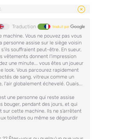
.
Traduction
traduit par
e machine. Vous ne pouvez pas vous
personne assise sur le siège voisin
s'ils souffraient peut-être. En sueur,
urs vêtements donnent l'impression
ndez une minute... vous êtes un joueur
e look. Vous parcourez rapidement
jectés de sang, vitreux comme un
e, l'air globalement échevelé. Ouais...
st une personne qui reste assise
 bouger, pendant des jours, et qui
 sur cette machine. Ils ne s’arrêtent
 aux toilettes ou même se dégourdir
r ?? Êtes-vous ou quelqu'un que vous