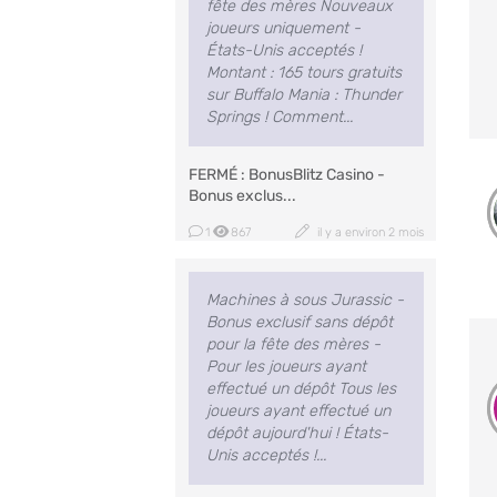
fête des mères Nouveaux
joueurs uniquement -
États-Unis acceptés !
Montant : 165 tours gratuits
sur Buffalo Mania : Thunder
Springs ! Comment...
FERMÉ : BonusBlitz Casino -
Bonus exclus...
1
867
il y a environ 2 mois
Machines à sous Jurassic -
Bonus exclusif sans dépôt
pour la fête des mères -
Pour les joueurs ayant
effectué un dépôt Tous les
joueurs ayant effectué un
dépôt aujourd'hui ! États-
Unis acceptés !...