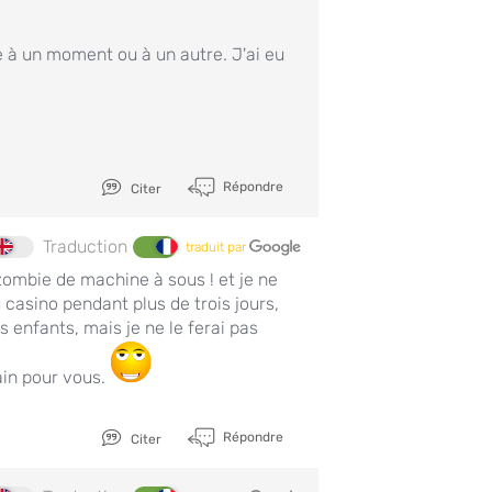
e à un moment ou à un autre. J'ai eu
Répondre
Citer
Traduction
traduit par
zombie de machine à sous ! et je ne
casino pendant plus de trois jours,
enfants, mais je ne le ferai pas
ain pour vous.
Répondre
Citer