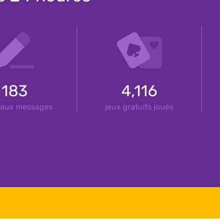
183
4,116
aux messages
jeux gratuits joués