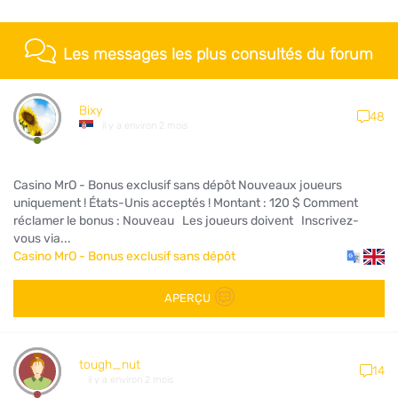
Les messages les plus consultés du forum
Bixy
48
il y a environ 2 mois
Casino MrO - Bonus exclusif sans dépôt Nouveaux joueurs
uniquement ! États-Unis acceptés ! Montant : 120 $ Comment
réclamer le bonus : Nouveau Les joueurs doivent Inscrivez-
vous via...
Casino MrO - Bonus exclusif sans dépôt
APERÇU
tough_nut
14
il y a environ 2 mois