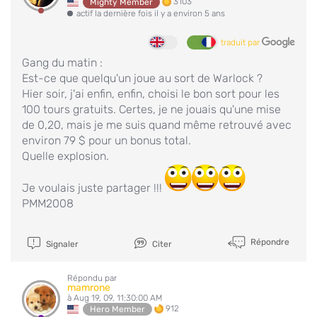
3103
Mighty Member
actif la dernière fois il y a environ 5 ans
traduit par
Gang du matin :
Est-ce que quelqu'un joue au sort de Warlock ?
Hier soir, j'ai enfin, enfin, choisi le bon sort pour les
100 tours gratuits. Certes, je ne jouais qu'une mise
de 0,20, mais je me suis quand même retrouvé avec
environ 79 $ pour un bonus total.
Quelle explosion.
Je voulais juste partager !!!
PMM2008
Répondre
Signaler
Citer
Répondu par
mamrone
à Aug 19, 09, 11:30:00 AM
912
Hero Member