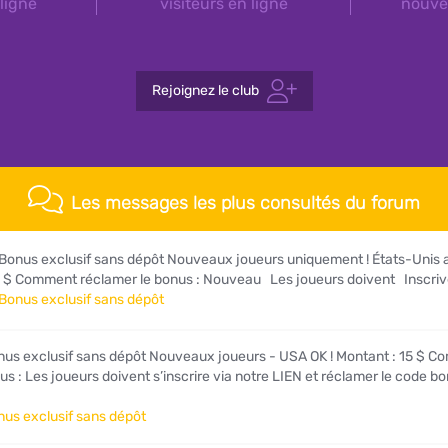
ligne
visiteurs en ligne
nouve
Rejoignez le club
Les messages les plus consultés du forum
Bonus exclusif sans dépôt Nouveaux joueurs uniquement ! États-Unis 
0 $ Comment réclamer le bonus : Nouveau Les joueurs doivent Inscrive
Bonus exclusif sans dépôt
nus exclusif sans dépôt Nouveaux joueurs - USA OK ! Montant : 15 $ 
us : Les joueurs doivent s’inscrire via notre LIEN et réclamer le code bo
nus exclusif sans dépôt