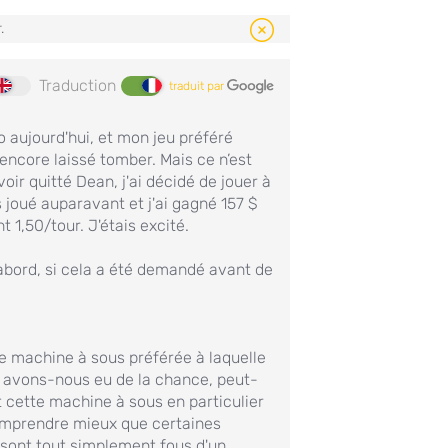
.
Traduction
traduit par
no aujourd'hui, et mon jeu préféré
encore laissé tomber. Mais ce n’est
avoir quitté Dean, j'ai décidé de jouer à
s joué auparavant et j'ai gagné 157 $
 1,50/tour. J'étais excité.
 d'abord, si cela a été demandé avant de
e machine à sous préférée à laquelle
e avons-nous eu de la chance, peut-
cette machine à sous en particulier
omprendre mieux que certaines
s sont tout simplement fous d'un