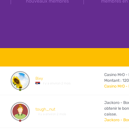
nouveaux membres
membres en 
Casino MrO - 
Bixy
Montant : 12
il y a environ 2 mois
Casino MrO - 
Jackoro - Bo
obtenir le bon
tough_nut
caisse.
il y a environ 2 mois
Jackoro - Bo