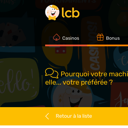
Casinos
Bonus
Pourquoi votre machi
elle... votre préférée ?
Retour à la liste