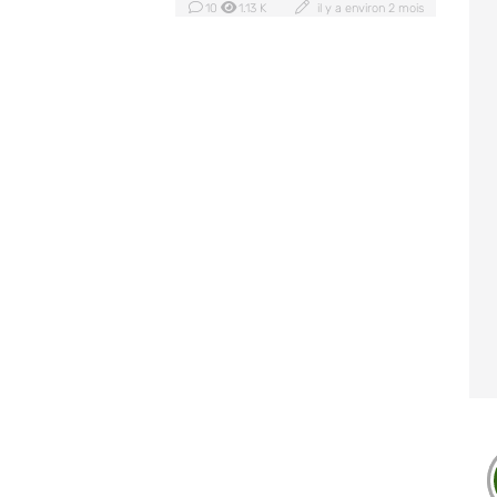
10
1.13 K
il y a environ 2 mois