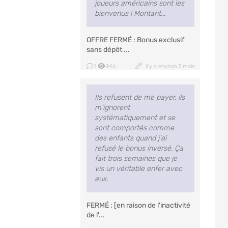
joueurs américains sont les
bienvenus ! Montant...
OFFRE FERMÉ : Bonus exclusif
sans dépôt ...
1
946
il y a environ 2 mois
Ils refusent de me payer, ils
m'ignorent
systématiquement et se
sont comportés comme
des enfants quand j'ai
refusé le bonus inversé. Ça
fait trois semaines que je
vis un véritable enfer avec
eux.
FERMÉ : [en raison de l'inactivité
de l'...