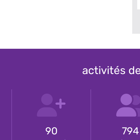
activités d
90
794