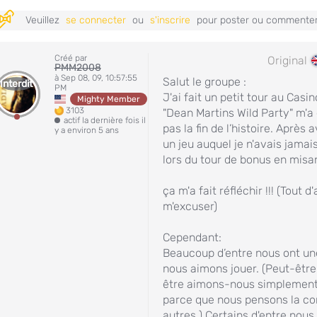
Veuillez
se connecter
ou
s'inscrire
pour poster ou commenter
Créé par
Original
PMM2008
à Sep 08, 09, 10:57:55
Salut le groupe :
Interdit
PM
J'ai fait un petit tour au Casi
Mighty Member
3103
"Dean Martins Wild Party" m'a 
actif la dernière fois il
pas la fin de l’histoire. Après 
y a environ 5 ans
un jeu auquel je n'avais jamai
lors du tour de bonus en misant
ça m'a fait réfléchir !!! (Tout
m'excuser)
Cependant:
Beaucoup d’entre nous ont un
nous aimons jouer. (Peut-êtr
être aimons-nous simplement 
parce que nous pensons la c
autres.) Certains d'entre nou