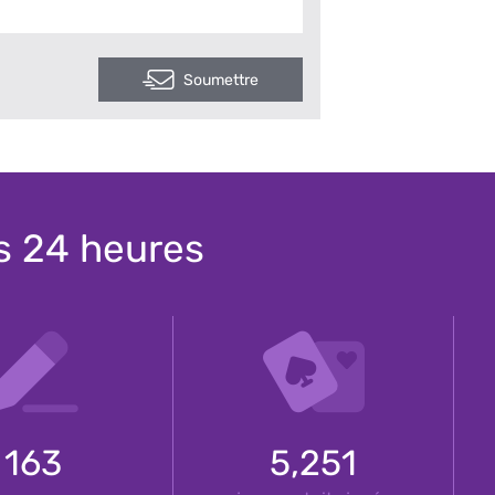
Soumettre
es 24 heures
163
5,251