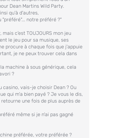
pour Dean Martins Wild Party.
nsi qu'à d'autres,
 "préféré"... notre préféré ?"
r, mais c'est TOUJOURS mon jeu
ent le jeu pour sa musique, ses
 me procure à chaque fois que j'appuie
urtant, je ne peux trouver cela dans
r la machine à sous générique, cela
avori ?
u casino, vais-je choisir Dean ? Ou
que qui m'a bien payé ? Je vous le dis,
e retourne une fois de plus auprès de
préféré même si je n'ai pas gagné
achine préférée, votre préférée ?