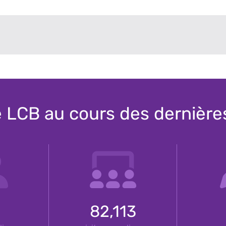
e LCB au cours des dernièr
82,113