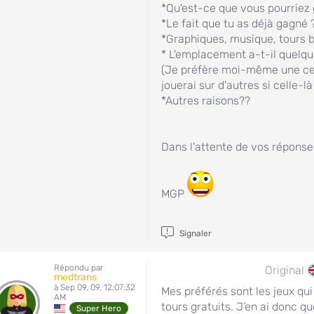
*Qu'est-ce que vous pourriez
*Le fait que tu as déjà gagné 
*Graphiques, musique, tours 
* L'emplacement a-t-il quelqu
(Je préfère moi-même une ce
jouerai sur d'autres si celle-là
*Autres raisons??
Dans l'attente de vos réponse
MGP
Signaler
Répondu par
Original
medtrans
à Sep 09, 09, 12:07:32
Mes préférés sont les jeux qui
AM
tours gratuits. J’en ai donc q
Super Hero