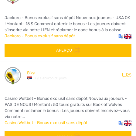
Jackoro - Bonus exclusif sans dépôt Nouveaux joueurs - USA OK
! Montant : 15 $ Comment obtenir le bonus : Les joueurs doivent
s’inscrire via notre LIEN et réclamer le code bonus à la caisse.
Jackoro - Bonus exclusif sans dépôt
APERÇU
Bixy
25
il y a environ 30 jours
Casino Weltbet - Bonus exclusif sans dépôt Nouveaux joueurs -
PAS DE NOUS ! Montant : 50 tours gratuits sur Book of Wolves
Comment réclamer le bonus : Les joueurs doivent Inscrivez-vous
via notre...
Casino Weltbet - Bonus exclusif sans dépôt