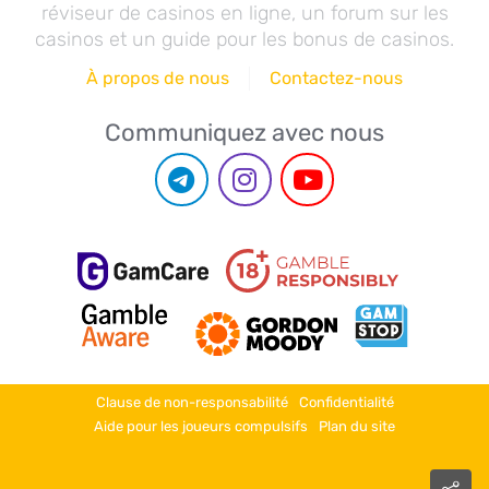
réviseur de casinos en ligne, un forum sur les
casinos et un guide pour les bonus de casinos.
À propos de nous
Contactez-nous
Communiquez avec nous
Clause de non-responsabilité
Confidentialité
Aide pour les joueurs compulsifs
Plan du site