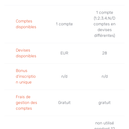
1 compte
(1;2;3;4;N/D
Comptes
1 compte
comptes en
disponibles
devises
différentes)
NETELLER vs. Discover
Devises
May 11, 2022
EUR
28
disponibles
Bonus
d'inscriptio
n/d
n/d
n unique
Frais de
gestion des
Gratuit
gratuit
comptes
Neosurf vs. Discover
Apr 20, 2022
non utilisé
pendant 12