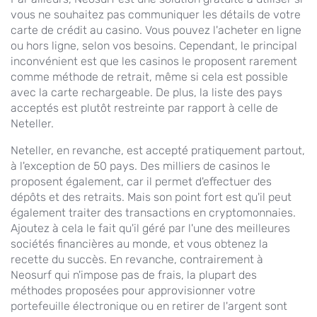
vous ne souhaitez pas communiquer les détails de votre
carte de crédit au casino. Vous pouvez l'acheter en ligne
ou hors ligne, selon vos besoins. Cependant, le principal
inconvénient est que les casinos le proposent rarement
comme méthode de retrait, même si cela est possible
avec la carte rechargeable. De plus, la liste des pays
acceptés est plutôt restreinte par rapport à celle de
Neteller.
Neteller, en revanche, est accepté pratiquement partout,
à l'exception de 50 pays. Des milliers de casinos le
proposent également, car il permet d'effectuer des
dépôts et des retraits. Mais son point fort est qu'il peut
également traiter des transactions en cryptomonnaies.
Ajoutez à cela le fait qu'il géré par l'une des meilleures
sociétés financières au monde, et vous obtenez la
recette du succès. En revanche, contrairement à
Neosurf qui n'impose pas de frais, la plupart des
méthodes proposées pour approvisionner votre
portefeuille électronique ou en retirer de l'argent sont