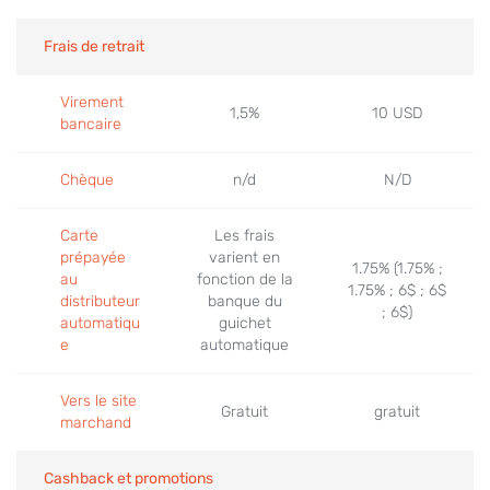
Frais de retrait
Virement
1,5%
10 USD
bancaire
Chèque
n/d
N/D
Carte
Les frais
prépayée
varient en
1.75% (1.75% ;
au
fonction de la
1.75% ; 6$ ; 6$
distributeur
banque du
; 6$)
automatiqu
guichet
e
automatique
Vers le site
Gratuit
gratuit
marchand
Cashback et promotions