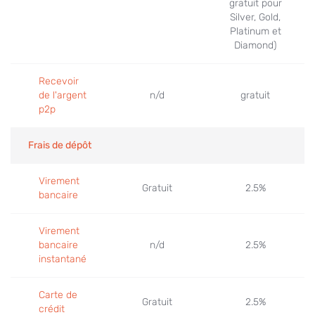
gratuit pour
Silver, Gold,
Platinum et
Diamond)
Recevoir
de l'argent
n/d
gratuit
p2p
Frais de dépôt
Virement
Gratuit
2.5%
bancaire
Virement
bancaire
n/d
2.5%
instantané
Carte de
Gratuit
2.5%
crédit