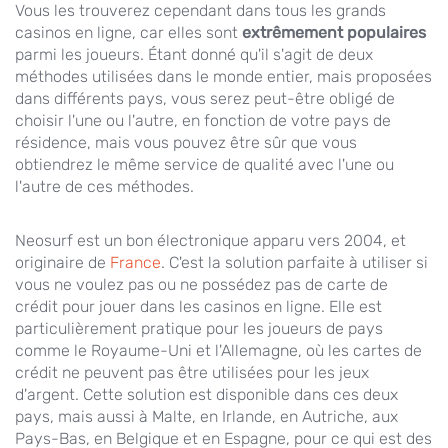
Vous les trouverez cependant dans tous les grands
casinos en ligne, car elles sont
extrêmement populaires
parmi les joueurs. Étant donné qu'il s'agit de deux
méthodes utilisées dans le monde entier, mais proposées
dans différents pays, vous serez peut-être obligé de
choisir l'une ou l'autre, en fonction de votre pays de
résidence, mais vous pouvez être sûr que vous
obtiendrez le même service de qualité avec l'une ou
l'autre de ces méthodes.
Neosurf est un bon électronique apparu vers 2004, et
originaire de
France
. C'est la solution parfaite à utiliser si
vous ne voulez pas ou ne possédez pas de carte de
crédit pour jouer dans les casinos en ligne. Elle est
particulièrement pratique pour les joueurs de pays
comme le Royaume-Uni et l'Allemagne, où les cartes de
crédit ne peuvent pas être utilisées pour les jeux
d'argent. Cette solution est disponible dans ces deux
pays, mais aussi à Malte, en Irlande, en Autriche, aux
Pays-Bas, en Belgique et en Espagne, pour ce qui est des