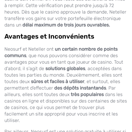
à remplir. Cette vérification peut prendre jusqu'à 72
heures. Dès que le casino approuve la demande, Neteller
transfère vos gains sur votre portefeuille électronique
dans un
délai maximum de trois jours ouvrables.
Avantages et Inconvénients
Neosurf et Neteller ont
un certain nombre de points
communs
, que nous pouvons considérer comme des
avantages pour vous en tant que joueur de casino. Tout
d'abord, il s'agit de
solutions globales
, acceptées dans
toutes les parties du monde. Deuxièmement, elles sont
toutes deux
sûres et faciles à utiliser
, et surtout, elles
permettent d'effectuer
des dépôts instantanés
. Par
ailleurs, elles sont toutes deux
très populaires
dans les
casinos en ligne et disponibles sur des centaines de sites
de casinos, ce qui vous permet de trouver plus
facilement un site approprié pour vous inscrire et les
utiliser.
Par ailleurs, Neosurf est une solution gratuite à utiliser si