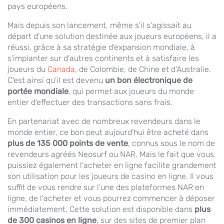
pays européens.
Mais depuis son lancement, même s'il s'agissait au
départ d'une solution destinée aux joueurs européens, il a
réussi, grâce à sa stratégie d'expansion mondiale, à
s'implanter sur d'autres continents et à satisfaire les
joueurs du
Canada
, de Colombie, de Chine et d'Australie.
C'est ainsi qu'il est devenu
un bon électronique de
portée mondiale
, qui permet aux joueurs du monde
entier d'effectuer des transactions sans frais.
En partenariat avec de nombreux revendeurs dans le
monde entier, ce bon peut aujourd'hui être acheté dans
plus de 135 000 points de vente
, connus sous le nom de
revendeurs agréés Neosurf ou NAR. Mais le fait que vous
puissiez également l'acheter en ligne facilite grandement
son utilisation pour les joueurs de casino en ligne. Il vous
suffit de vous rendre sur l'une des plateformes NAR en
ligne, de l'acheter et vous pourrez commencer à déposer
immédiatement. Cette solution est disponible dans
plus
de 300 casinos en ligne
, sur des sites de premier plan