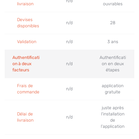
n/d
livraison
ouvrables
Devises
n/d
28
disponibles
Validation
n/d
3 ans
Authentificati
Authentificati
on à deux
n/d
on en deux
facteurs
étapes
Frais de
application
n/d
commande
gratuite
juste après
Délai de
l'installation
n/d
livraison
de
l'application