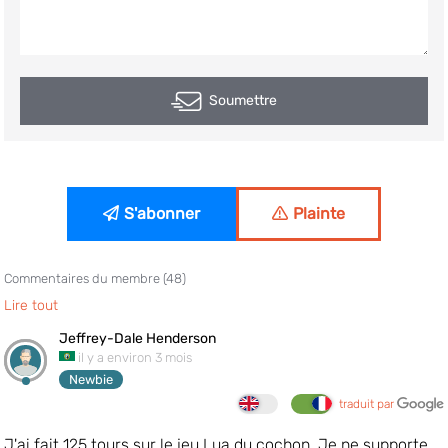
Soumettre
S'abonner
Plainte
Commentaires du membre (
48
)
Lire tout
Jeffrey-Dale Henderson
il y a environ 3 mois
Newbie
traduit par
J'ai fait 125 tours sur le jeu Lua du cochon. Je ne supporte