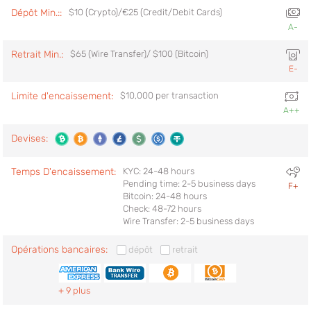
Dépôt Min.::
$10 (Crypto)/€25 (Credit/Debit Cards)
A-
Retrait Min.:
$65 (Wire Transfer)/ $100 (Bitcoin)
E-
Limite d'encaissement:
$10,000 per transaction
A++
Devises:
Temps D'encaissement:
KYC: 24-48 hours
Pending time: 2-5 business days
F+
Bitcoin: 24-48 hours
Check: 48-72 hours
Wire Transfer: 2-5 business days
Opérations bancaires:
dépôt
retrait
+ 9 plus