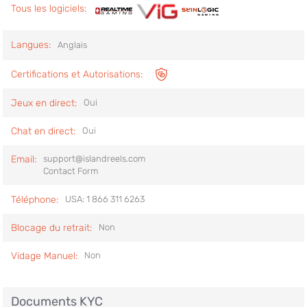
Tous les logiciels:
Langues:
Anglais
Certifications et Autorisations:
Jeux en direct:
Oui
Chat en direct:
Oui
Email:
support@islandreels.com
Contact Form
Téléphone:
USA: 1 866 311 6263
Blocage du retrait:
Non
Vidage Manuel:
Non
Documents KYC