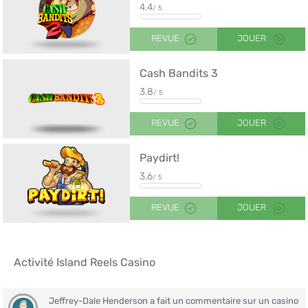
4.4
/ 5
REVUE
JOUER
Cash Bandits 3
3.8
/ 5
REVUE
JOUER
Paydirt!
3.6
/ 5
REVUE
JOUER
Activité Island Reels Casino
Jeffrey-Dale Henderson
a fait un commentaire sur un casino