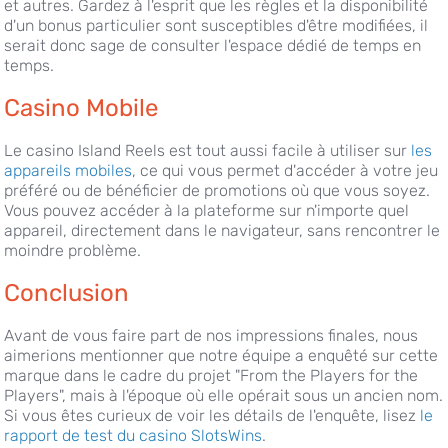
et autres. Gardez à l'esprit que les règles et la disponibilité
d'un bonus particulier sont susceptibles d'être modifiées, il
serait donc sage de consulter l'espace dédié de temps en
temps.
Casino Mobile
Le casino Island Reels est tout aussi facile à utiliser sur
les
appareils mobiles
, ce qui vous permet d'accéder à votre jeu
préféré ou de bénéficier de promotions où que vous soyez.
Vous pouvez accéder à la plateforme sur n'importe quel
appareil, directement dans le navigateur, sans rencontrer le
moindre problème.
Conclusion
Avant de vous faire part de nos impressions finales, nous
aimerions mentionner que notre équipe a enquêté sur cette
marque dans le cadre du projet "From the Players for the
Players", mais à l'époque où elle opérait sous un ancien nom.
Si vous êtes curieux de voir les détails de l'enquête, lisez
le
rapport de test du casino SlotsWins
.