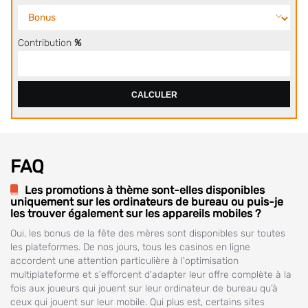
Contribution
%
CALCULER
FAQ
Les promotions à thème sont-elles disponibles
uniquement sur les ordinateurs de bureau ou puis-je
les trouver également sur les appareils mobiles ?
Oui, les bonus de la fête des mères sont disponibles sur toutes
les plateformes. De nos jours, tous les casinos en ligne
accordent une attention particulière à l'optimisation
multiplateforme et s'efforcent d'adapter leur offre complète à la
fois aux joueurs qui jouent sur leur ordinateur de bureau qu’à
ceux qui jouent sur leur mobile. Qui plus est, certains sites