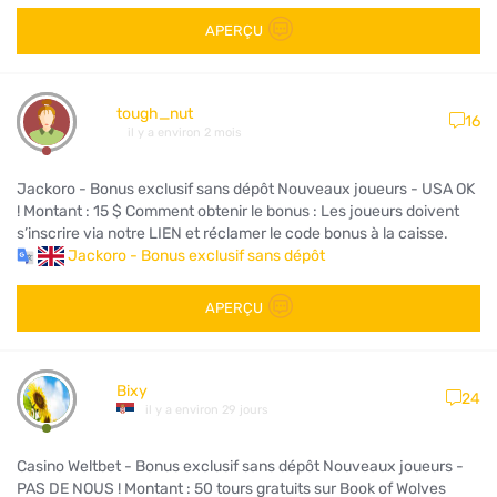
APERÇU
tough_nut
16
il y a environ 2 mois
Jackoro - Bonus exclusif sans dépôt Nouveaux joueurs - USA OK
! Montant : 15 $ Comment obtenir le bonus : Les joueurs doivent
s’inscrire via notre LIEN et réclamer le code bonus à la caisse.
Jackoro - Bonus exclusif sans dépôt
APERÇU
Bixy
24
il y a environ 29 jours
Casino Weltbet - Bonus exclusif sans dépôt Nouveaux joueurs -
PAS DE NOUS ! Montant : 50 tours gratuits sur Book of Wolves