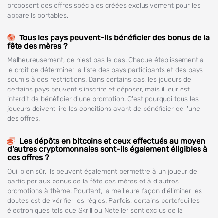
proposent des offres spéciales créées exclusivement pour les
appareils portables.
Tous les pays peuvent-ils bénéficier des bonus de la
fête des mères ?
Malheureusement, ce n'est pas le cas. Chaque établissement a
le droit de déterminer la liste des pays participants et des pays
soumis à des restrictions. Dans certains cas, les joueurs de
certains pays peuvent s'inscrire et déposer, mais il leur est
interdit de bénéficier d'une promotion. C'est pourquoi tous les
joueurs doivent lire les conditions avant de bénéficier de l'une
des offres.
Les dépôts en bitcoins et ceux effectués au moyen
d'autres cryptomonnaies sont-ils également éligibles à
ces offres ?
Oui, bien sûr, ils peuvent également permettre à un joueur de
participer aux bonus de la fête des mères et à d'autres
promotions à thème. Pourtant, la meilleure façon d'éliminer les
doutes est de vérifier les règles. Parfois, certains portefeuilles
électroniques tels que Skrill ou Neteller sont exclus de la