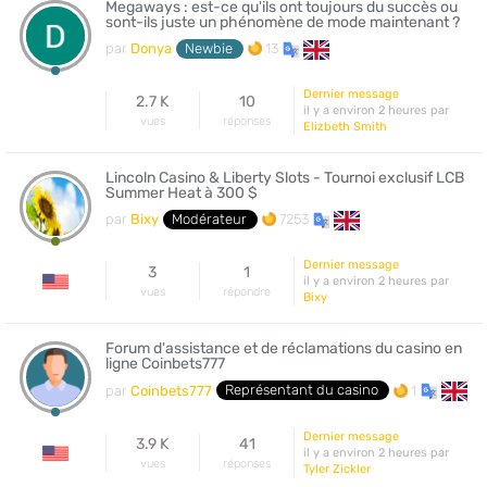
Megaways : est-ce qu'ils ont toujours du succès ou
sont-ils juste un phénomène de mode maintenant ?
Newbie
par
Donya
13
Dernier message
2.7 K
10
il y a environ 2 heures
par
vues
réponses
Elizbeth Smith
Lincoln Casino & Liberty Slots - Tournoi exclusif LCB
Summer Heat à 300 $
Modérateur
par
Bixy
7253
Dernier message
3
1
il y a environ 2 heures
par
vues
répondre
Bixy
Forum d'assistance et de réclamations du casino en
ligne Coinbets777
Représentant du casino
par
Coinbets777
1
Dernier message
3.9 K
41
il y a environ 2 heures
par
vues
réponses
Tyler Zickler