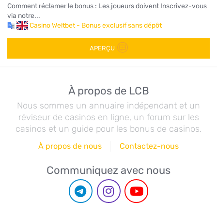
Comment réclamer le bonus : Les joueurs doivent Inscrivez-vous
via notre...
Casino Weltbet - Bonus exclusif sans dépôt
APERÇU
À propos de LCB
Nous sommes un annuaire indépendant et un
réviseur de casinos en ligne, un forum sur les
casinos et un guide pour les bonus de casinos.
À propos de nous
Contactez-nous
Communiquez avec nous