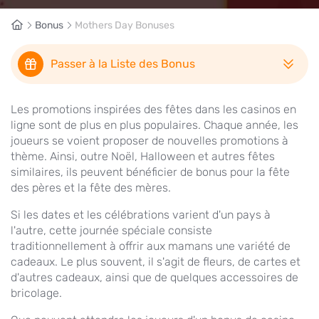
Bonus
Mothers Day Bonuses
Passer à la Liste des Bonus
Les promotions inspirées des fêtes dans les casinos en
ligne sont de plus en plus populaires. Chaque année, les
joueurs se voient proposer de nouvelles promotions à
thème. Ainsi, outre Noël, Halloween et autres fêtes
similaires, ils peuvent bénéficier de bonus pour la fête
des pères et la fête des mères.
Si les dates et les célébrations varient d'un pays à
l'autre, cette journée spéciale consiste
traditionnellement à offrir aux mamans une variété de
cadeaux. Le plus souvent, il s'agit de fleurs, de cartes et
d'autres cadeaux, ainsi que de quelques accessoires de
bricolage.