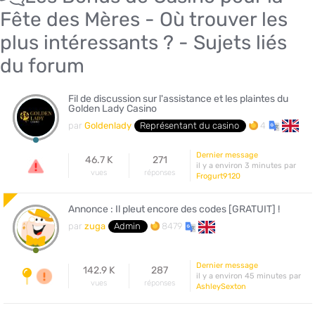
Fête des Mères - Où trouver les
plus intéressants ? - Sujets liés
du forum
Fil de discussion sur l'assistance et les plaintes du
Golden Lady Casino
Représentant du casino
par
Goldenlady
4
Dernier message
46.7 K
271
il y a environ 3 minutes
par
vues
réponses
Frogurt9120
Annonce : Il pleut encore des codes [GRATUIT] !
Admin
par
zuga
8479
Dernier message
142.9 K
287
il y a environ 45 minutes
par
vues
réponses
AshleySexton