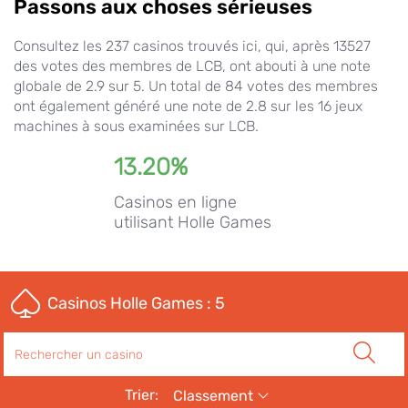
Passons aux choses sérieuses
Consultez les 237 casinos trouvés ici, qui, après 13527
des votes des membres de LCB, ont abouti à une note
globale de 2.9 sur 5. Un total de 84 votes des membres
ont également généré une note de 2.8 sur les 16 jeux
machines à sous examinées sur LCB.
13.20%
Casinos en ligne
utilisant Holle Games
Casinos Holle Games :
5
Rechercher
Trier:
Classement