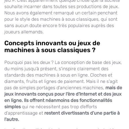
jeu ». C'est apparemment quelque chose que la société
souhaite incarner dans toutes ses productions de jeux.
Nous avons également remarqué un certain penchant
pour le style des machines à sous classiques, qui sont
sans aucun doute encore très populaires auprès des
joueurs allemands.
Concepts innovants ou jeux de
machines à sous classiques ?
Pourquoi pas les deux ? La conception de base des jeux,
du moins jusqu'à présent, s'inspire clairement des
standards des machines à sous en ligne. Cloches et
diamants, fruits et lignes de paiement. Mais il ne s'agit
pas de simples portages d'anciennes machines,
mais de
jeux innovants conçus pour l'ère d'Internet et des jeux
en ligne. Ils offrent néanmoins des fonctionnalités
simples
qui ne nécessitent pas trop d'efforts
d'apprentissage et
restent divertissants d'une partie à
l'autre.