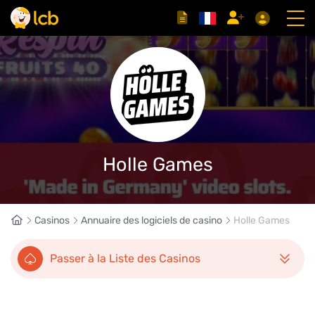
Holle Games
Casinos
Annuaire des logiciels de casino
Holle Games
Passer à la Liste des Casinos