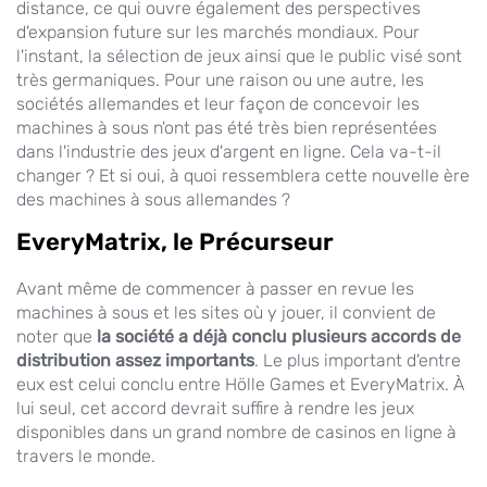
distance, ce qui ouvre également des perspectives
d'expansion future sur les marchés mondiaux. Pour
l'instant, la sélection de jeux ainsi que le public visé sont
très germaniques. Pour une raison ou une autre, les
sociétés allemandes et leur façon de concevoir les
machines à sous n'ont pas été très bien représentées
dans l'industrie des jeux d'argent en ligne. Cela va-t-il
changer ? Et si oui, à quoi ressemblera cette nouvelle ère
des machines à sous allemandes ?
EveryMatrix, le Précurseur
Avant même de commencer à passer en revue les
machines à sous et les sites où y jouer, il convient de
noter que
la société a déjà conclu plusieurs accords de
distribution assez importants
. Le plus important d'entre
eux est celui conclu entre Hölle Games et EveryMatrix. À
lui seul, cet accord devrait suffire à rendre les jeux
disponibles dans un grand nombre de casinos en ligne à
travers le monde.