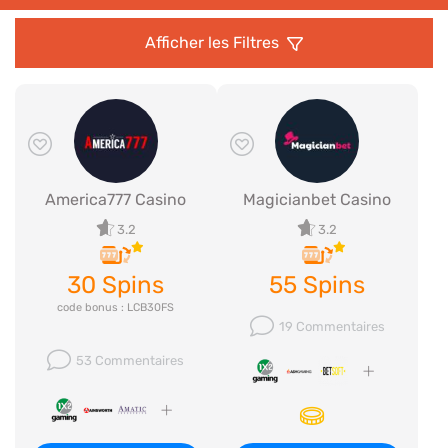
Afficher les Filtres
America777 Casino
Magicianbet Casino
3.2
3.2
30 Spins
55 Spins
code bonus : LCB30FS
19 Commentaires
53 Commentaires