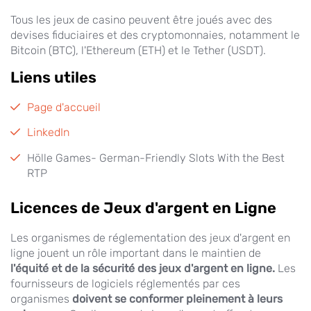
Tous les jeux de casino peuvent être joués avec des
devises fiduciaires et des cryptomonnaies, notamment le
Bitcoin (BTC), l'Ethereum (ETH) et le Tether (USDT).
Liens utiles
Page d'accueil
LinkedIn
Hölle Games- German-Friendly Slots With the Best
RTP
Licences de Jeux d'argent en Ligne
Les organismes de réglementation des jeux d'argent en
ligne jouent un rôle important dans le maintien de
l'équité et de la sécurité des jeux d'argent en ligne.
Les
fournisseurs de logiciels réglementés par ces
organismes
doivent se conformer pleinement à leurs