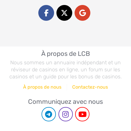
À propos de LCB
Nous sommes un annuaire indépendant et un
réviseur de casinos en ligne, un forum sur les
casinos et un guide pour les bonus de casinos.
À propos de nous
Contactez-nous
Communiquez avec nous