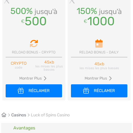
500%
150%
jusqu'à
jusqu'à
500
1000
€
€
RELOAD BONUS - CRYPTO
RELOAD BONUS - DAILY
45xb
CRYPTO
45xb
les mises les plus
code
les mises les plus basses
basses
Montrer Plus
Montrer Plus
RÉCLAMER
RÉCLAMER
Casinos
Luck of Spins Casino
Avantages