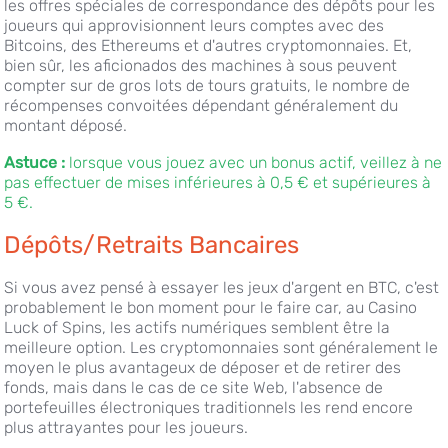
les offres spéciales de correspondance des dépôts pour les
joueurs qui approvisionnent leurs comptes avec des
Bitcoins, des Ethereums et d'autres cryptomonnaies. Et,
bien sûr, les aficionados des machines à sous peuvent
compter sur de gros lots de tours gratuits, le nombre de
récompenses convoitées dépendant généralement du
montant déposé.
Astuce :
lorsque vous jouez avec un bonus actif, veillez à ne
pas effectuer de mises inférieures à 0,5 € et supérieures à
5 €.
Dépôts/Retraits Bancaires
Si vous avez pensé à essayer les jeux d'argent en BTC, c'est
probablement le bon moment pour le faire car, au Casino
Luck of Spins, les actifs numériques semblent être la
meilleure option. Les cryptomonnaies sont généralement le
moyen le plus avantageux de déposer et de retirer des
fonds, mais dans le cas de ce site Web, l'absence de
portefeuilles électroniques traditionnels les rend encore
plus attrayantes pour les joueurs.