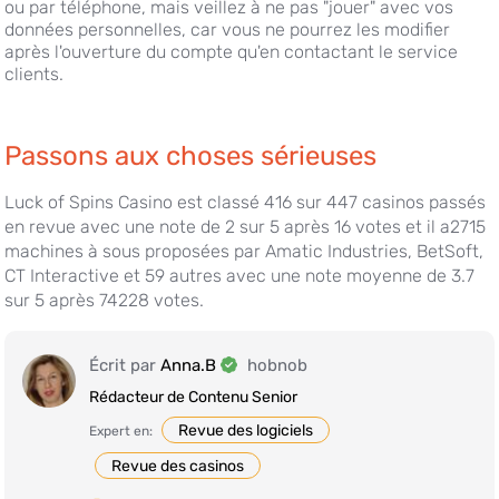
ou par téléphone, mais veillez à ne pas "jouer" avec vos
données personnelles, car vous ne pourrez les modifier
après l'ouverture du compte qu'en contactant le service
clients.
Passons aux choses sérieuses
Luck of Spins Casino est classé 416 sur 447 casinos passés
en revue avec une note de 2 sur 5 après 16 votes et il a2715
machines à sous proposées par Amatic Industries, BetSoft,
CT Interactive et 59 autres avec une note moyenne de 3.7
sur 5 après 74228 votes.
Écrit par
Anna.B
hobnob
Rédacteur de Contenu Senior
Revue des logiciels
Expert en:
Revue des casinos