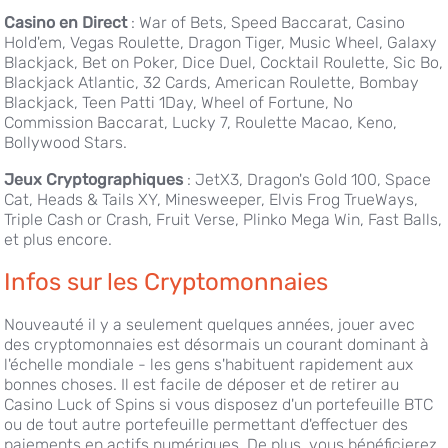
Casino en Direct
: War of Bets, Speed Baccarat, Casino
Hold'em, Vegas Roulette, Dragon Tiger, Music Wheel, Galaxy
Blackjack, Bet on Poker, Dice Duel, Cocktail Roulette, Sic Bo,
Blackjack Atlantic, 32 Cards, American Roulette, Bombay
Blackjack, Teen Patti 1Day, Wheel of Fortune, No
Commission Baccarat, Lucky 7, Roulette Macao, Keno,
Bollywood Stars.
Jeux Cryptographiques
: JetX3, Dragon's Gold 100, Space
Cat, Heads & Tails XY, Minesweeper, Elvis Frog TrueWays,
Triple Cash or Crash, Fruit Verse, Plinko Mega Win, Fast Balls,
et plus encore.
Infos sur les Cryptomonnaies
Nouveauté il y a seulement quelques années, jouer avec
des cryptomonnaies est désormais un courant dominant à
l'échelle mondiale - les gens s'habituent rapidement aux
bonnes choses. Il est facile de déposer et de retirer au
Casino Luck of Spins si vous disposez d'un portefeuille BTC
ou de tout autre portefeuille permettant d'effectuer des
paiements en actifs numériques. De plus, vous bénéficierez