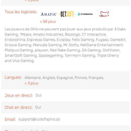
Tous les logiciels:
+ 58 plus
Les joueurs de Ohio ne peuvent pas jouer aux jeux produits par 3 Oaks
Gaming, 7Mojos, Amatic Industries, Booongo, CT Interactive,
Endorphina, Espresso Games, Evoplay, Felix Gaming, Fugaso, GameArt,
Groove Gaming, Mancala Gaming, Mr Slotty, NetGame Entertainment,
Platipus Gaming, playson, Red Rake Gaming, SA Gaming, SlotVision,
SmartSoft Gaming, Spadegaming, Tom Horn Gaming, Triple Cherry
and Vivo Gaming
Langues:
Allemand,
Anglais,
Espagnol,
Finnois,
Français
,
+ 3 plus
Jeux en direct:
Oui
Chat en direct:
Oui
Email:
support@luckofspins.co