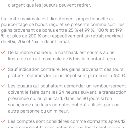
d'argent que les joueurs peuvent retirer.
La limite maximale est directement proportionnelle au
pourcentage de bonus reçu et se présente comme suit : les
gains provenant de bonus entre 25 % et 99 %, 100 % et 199
%, et plus de 200 % ont respectivement un retrait maximal
de 30x, 20x et 15x le dépôt initial.
De la même manière, le cashback est soumis à une
limite de retrait maximale de 5 fois le montant reçu.
Sauf indication contraire, les gains provenant des tours
gratuits réclamés lors d'un dépôt sont plafonnés à 150 €.
Les joueurs qui souhaitent demander un remboursement
doivent le faire dans les 24 heures suivant la transaction
présumée ou, au plus tard, dans les 30 jours si l'on
soupçonne que leurs comptes ont été utilisés par une
autre personne ou un mineur.
Les comptes sont considérés comme dormants après 12
mois consécutifs sans activité et ne font l'objet d'aucun