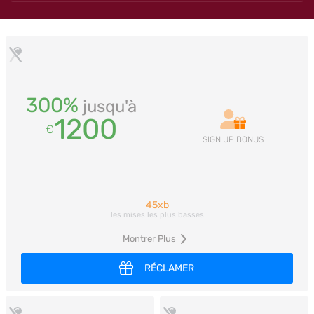
300%
jusqu'à
1200
€
SIGN UP BONUS
45xb
les mises les plus basses
Montrer Plus
RÉCLAMER