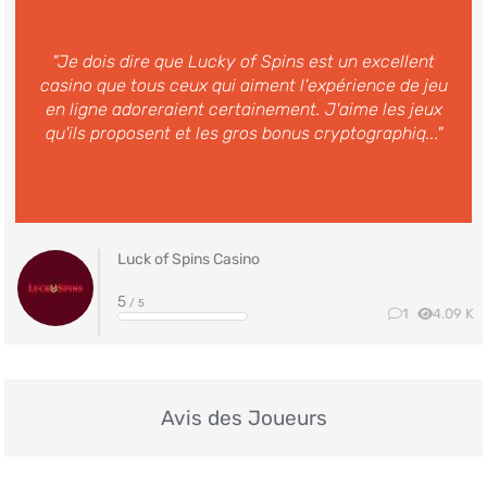
"Je dois dire que Lucky of Spins est un excellent
casino que tous ceux qui aiment l'expérience de jeu
en ligne adoreraient certainement. J'aime les jeux
qu'ils proposent et les gros bonus cryptographiq..."
Luck of Spins Casino
5
/ 5
1
4.09 K
Avis des Joueurs