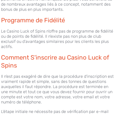
de nombreux avantages liés à ce concept, notamment des
bonus de plus en plus importants.
Programme de Fidélité
Le Casino Luck of Spins n'offre pas de programme de fidélité
ou de points de fidélité. Il n'existe pas non plus de club
exclusif ou d'avantages similaires pour les clients les plus
actifs.
Comment S'inscrire au Casino Luck of
Spins
Il n'est pas exagéré de dire que la procédure d'inscription est
vraiment rapide et simple, sans des tonnes de questions
auxquelles il faut répondre. La procédure est terminée en
une minute et tout ce que vous devez fournir pour ouvrir un
compte est votre nom, votre adresse, votre email et votre
numéro de téléphone.
L'étape initiale ne nécessite pas de vérification par e-mail