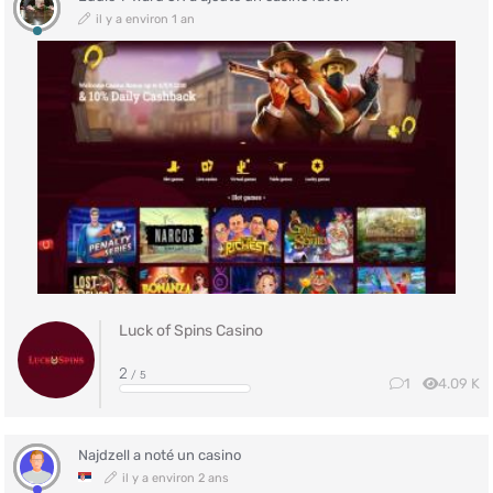
il y a environ 1 an
Luck of Spins Casino
2
/ 5
1
4.09 K
Najdzell
a noté un casino
il y a environ 2 ans