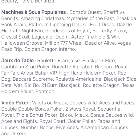
Beauty, Persia Bonanza.
Machines à Sous Populaires
: Gonzo's Quest, Sheriff vs
Bandits, Amazing Christmas, Mysteries of the East, Break da
Bank Again, Platinum Lightning Deluxe, Fruit Disco, Dazzle
Me, Late Night Win, Goddesses of Egypt, Butterfly Staxx,
Crystal Skull, Legacy of Doom, Aztec Fire Hold & Win,
Halloween Groove, Million 777 Wheel, Dead or Alive, Vegas
Road Trip, Golden Dragon Inferno.
Jeux de Table
: Roulette Française, Blackjack Elite,
Caribbean Stud Poker, Roulette Alphabet, Baccara Royal,
Fan Tan, Andar Bahar VIP, High Hand Hold'em Poker, Red
Dog, Baccara Supreme, Roulette Américaine, Blackjack Side
Bets, War, Sic Bo, 21 Burn Blackjack, Roulette Dragon, Texas
Hold'em Poker, Pontoon.
Vidéo Poker
: Valets ou Mieux, Deuces Wild, Aces and Faces,
Double Double Bonus Poker, 2 Ways Royal, Sequential
Royal, Triple Bonus Poker, Dix ou Mieux, Bonus Deuces Wild,
Aces and Eights, Royal Court, Joker Poker, Faces and
Deuces, Number Bonus, Five Aces, All American, Deuces
and Jokers.