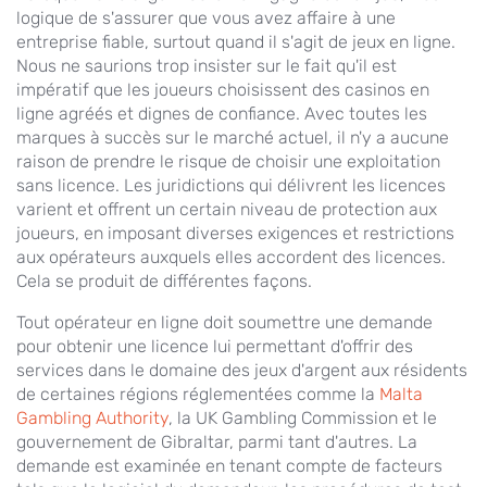
logique de s'assurer que vous avez affaire à une
entreprise fiable, surtout quand il s'agit de jeux en ligne.
Nous ne saurions trop insister sur le fait qu'il est
impératif que les joueurs choisissent des casinos en
ligne agréés et dignes de confiance. Avec toutes les
marques à succès sur le marché actuel, il n'y a aucune
raison de prendre le risque de choisir une exploitation
sans licence. Les juridictions qui délivrent les licences
varient et offrent un certain niveau de protection aux
joueurs, en imposant diverses exigences et restrictions
aux opérateurs auxquels elles accordent des licences.
Cela se produit de différentes façons.
Tout opérateur en ligne doit soumettre une demande
pour obtenir une licence lui permettant d'offrir des
services dans le domaine des jeux d'argent aux résidents
de certaines régions réglementées comme la
Malta
Gambling Authority
, la UK Gambling Commission et le
gouvernement de Gibraltar, parmi tant d'autres. La
demande est examinée en tenant compte de facteurs