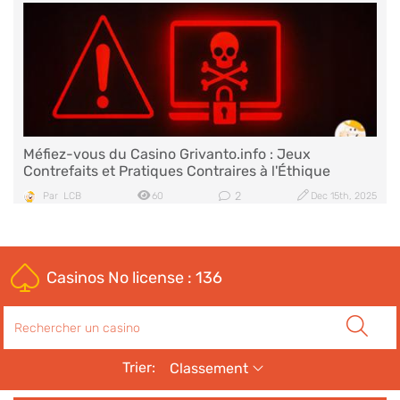
Méfiez-vous du Casino Grivanto.info : Jeux
Contrefaits et Pratiques Contraires à l'Éthique
2
Par
LCB
60
Dec 15th, 2025
Casinos No license :
136
Rechercher
Trier:
Classement