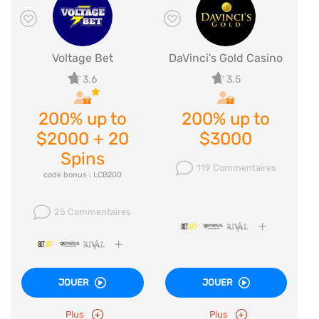
Voltage Bet
DaVinci's Gold Casino
3.6
3.5
200% up to
200% up to
$2000 + 20
$3000
Spins
119 Commentaires
code bonus : LCB200
25 Commentaires
JOUER
JOUER
Plus
Plus