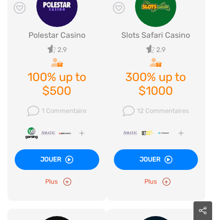
Polestar Casino
Slots Safari Casino
2.9
2.9
100% up to
300% up to
$500
$1000
1 Commentaire
12 Commentaires
JOUER
JOUER
Plus
Plus