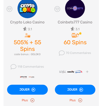
Crypto Loko Casino
Coinbets777 Casino
3.1
3.1
505% + 55
60 Spins
Spins
70 Commentaires
code bonus : GOLOKO
118 Commentaires
JOUER
JOUER
Plus
Plus