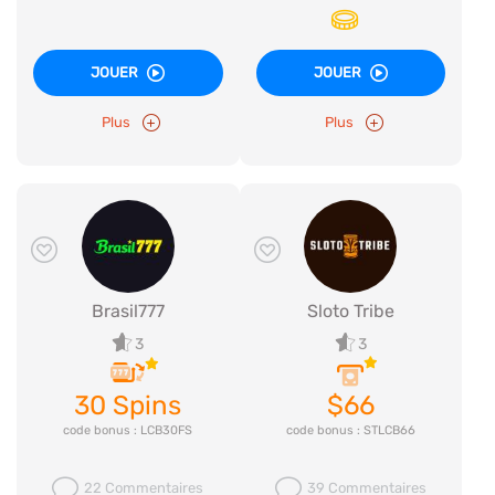
JOUER
JOUER
Plus
Plus
Brasil777
Sloto Tribe
3
3
30 Spins
$66
code bonus : LCB30FS
code bonus : STLCB66
22 Commentaires
39 Commentaires