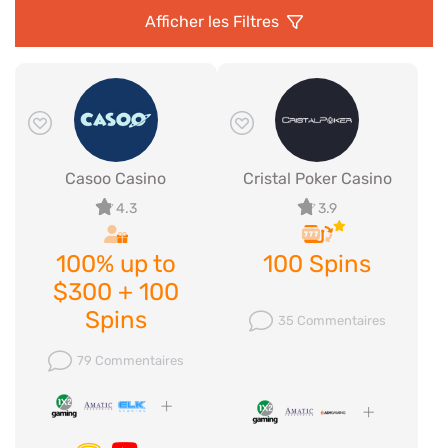
Afficher les Filtres
Casoo Casino
Cristal Poker Casino
4.3
3.9
100% up to
100 Spins
$300 + 100
Spins
35 Commentaires
79 Commentaires