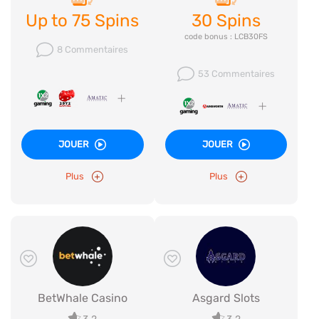
Up to 75 Spins
30 Spins
code bonus : LCB30FS
8 Commentaires
53 Commentaires
JOUER
JOUER
Plus
Plus
BetWhale Casino
Asgard Slots