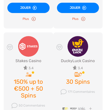
JOUER
JOUER
Plus
Plus
Stakes Casino
DuckyLuck Casino
3.4
3.4
150% up to
30 Spins
€500 + 50
171 Commentaires
Spins
50 Commentaires