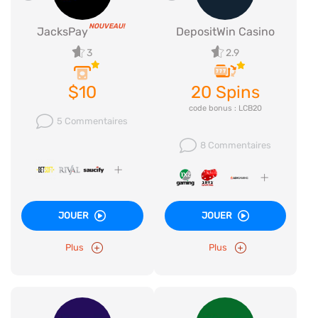
NOUVEAU!
JacksPay
DepositWin Casino
3
2.9
$10
20 Spins
code bonus : LCB20
5 Commentaires
8 Commentaires
JOUER
JOUER
Plus
Plus