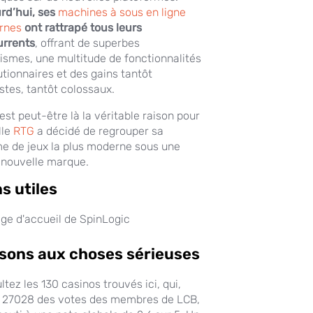
rd’hui, ses
machines à sous en ligne
rnes
ont rattrapé tous leurs
rrents
, offrant de superbes
ismes, une multitude de fonctionnalités
utionnaires et des gains tantôt
tes, tantôt colossaux.
c’est peut-être là la véritable raison pour
lle
RTG
a décidé de regrouper sa
 de jeux la plus moderne sous une
 nouvelle marque.
s utiles
ge d'accueil de SpinLogic
sons aux choses sérieuses
tez les 130 casinos trouvés ici, qui,
 27028 des votes des membres de LCB,