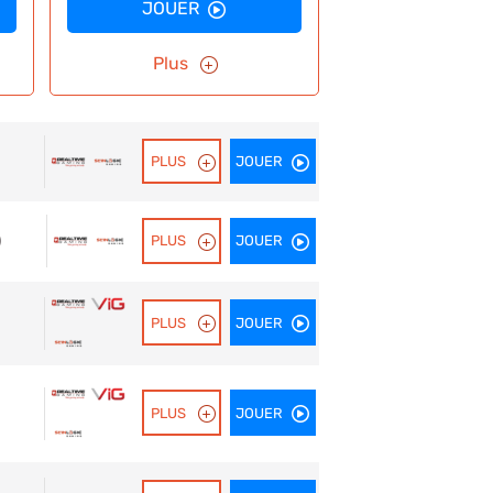
JOUER
Plus
PLUS
JOUER
PLUS
JOUER
PLUS
JOUER
PLUS
JOUER