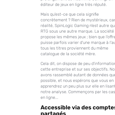
éditeur de jeux en ligne très réputé.
Mais qu'est-ce que cela signifie
concrètement ? Rien de mystérieux, ca
réalité, SpinLogic Gaming n'est autre q
RTG sous une autre marque. La société
propose les mêmes jeux ; bien que l'offr
puisse parfois varier d'une marque à l'a
tous les titres proviennent du même
catalogue de la société mère.
Cela dit, on dispose de peu d'informatio
cette entreprise et sur ses objectifs. N
avons rassemblé autant de données qu
possible, et nous espérons que vous en
apprendrez un peu plus sur elle en lisan
notre analyse. Commençons par les ca
en ligne...
Accessible via des compte
partagés