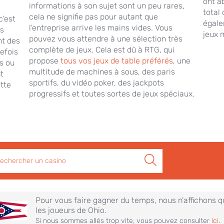
ont a
informations à son sujet sont un peu rares,
total
cela ne signifie pas pour autant que
c'est
égale
l'entreprise arrive les mains vides. Vous
es
jeux 
pouvez vous attendre à une sélection très
nt des
complète de jeux. Cela est dû à RTG, qui
efois
propose
tous vos jeux de table préférés
, une
os ou
multitude de machines à sous, des paris
t
sportifs, du vidéo poker, des jackpots
ette
progressifs et toutes sortes de jeux spéciaux.
hercher
Pour vous faire gagner du temps, nous n'affichons q
les joueurs de
Ohio
.
Si nous sommes allés trop vite, vous pouvez consulter
ici
.