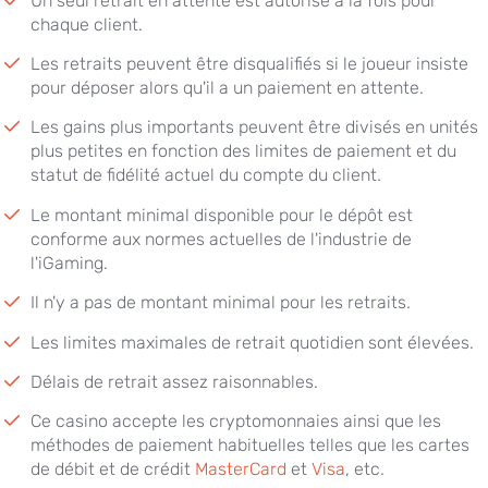
Un seul retrait en attente est autorisé à la fois pour
chaque client.
Les retraits peuvent être disqualifiés si le joueur insiste
pour déposer alors qu'il a un paiement en attente.
Les gains plus importants peuvent être divisés en unités
plus petites en fonction des limites de paiement et du
statut de fidélité actuel du compte du client.
Le montant minimal disponible pour le dépôt est
conforme aux normes actuelles de l'industrie de
l'iGaming.
Il n'y a pas de montant minimal pour les retraits.
Les limites maximales de retrait quotidien sont élevées.
Délais de retrait assez raisonnables.
Ce casino accepte les cryptomonnaies ainsi que les
méthodes de paiement habituelles telles que les cartes
de débit et de crédit
MasterCard
et
Visa
, etc.