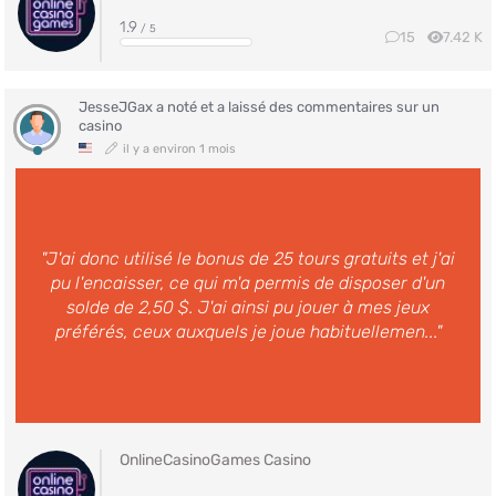
1.9
/ 5
15
7.42 K
JesseJGax
a noté et a laissé des commentaires sur un
casino
il y a environ 1 mois
"J'ai donc utilisé le bonus de 25 tours gratuits et j'ai
pu l'encaisser, ce qui m'a permis de disposer d'un
solde de 2,50 $. J'ai ainsi pu jouer à mes jeux
préférés, ceux auxquels je joue habituellemen..."
OnlineCasinoGames Casino