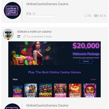
OnlineCasinoGames Casino
2.6
/ 5
15
7.42 K
lcbkoe
a noté un casino
il y a environ 1 mois
OnlineCasinoGames Casino