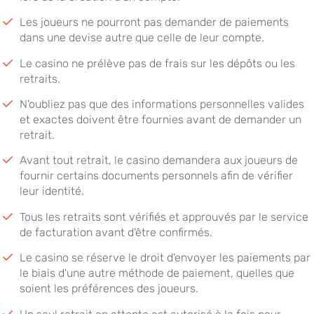
Les joueurs ne pourront pas demander de paiements
dans une devise autre que celle de leur compte.
Le casino ne prélève pas de frais sur les dépôts ou les
retraits.
N'oubliez pas que des informations personnelles valides
et exactes doivent être fournies avant de demander un
retrait.
Avant tout retrait, le casino demandera aux joueurs de
fournir certains documents personnels afin de vérifier
leur identité.
Tous les retraits sont vérifiés et approuvés par le service
de facturation avant d'être confirmés.
Le casino se réserve le droit d'envoyer les paiements par
le biais d'une autre méthode de paiement, quelles que
soient les préférences des joueurs.