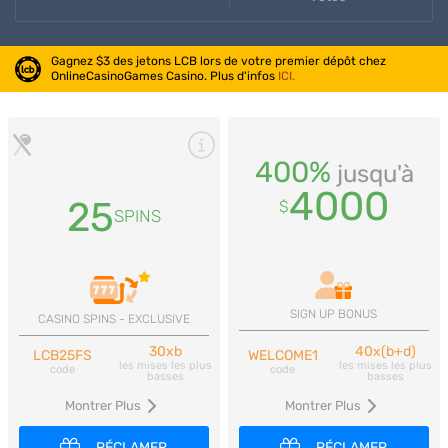
Gagnez $3 des jetons LCB lors de votre premier dépôt chez
OnlineCasinoGames Casino. Plus d'infos
ICI.
Plus d'infos
400%
jusqu'à
4000
25
$
SPINS
SIGN UP BONUS
CASINO SPINS - EXCLUSIVE
30xb
40x(b+d)
LCB25FS
WELCOME1
les mises les plus
les mises les plus
code
code
basses
basses
Montrer Plus
Montrer Plus
RÉCLAMER
RÉCLAMER