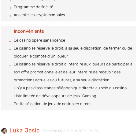
Programme de fidélité
Accepte les cryptomonnaies
Inconvénients
Ce casino opère sans licence
Le casino se réserve le droit, à sa seule discrétion, de fermer ou de
bloquer le compte d'un joueur
Le casino se réserve le droit d'interdire aux joueurs de participer à
son offre promotionnelle et de leur interdire de recevoir des
promotions actuelles ou futures, à sa seule discrétion
Il n'y a pas d'assistance téléphonique directe au sein du casino
Liste limitée de développeurs de jeux iGaming
Petite sélection de jeux de casino en direct
Luka Jesic
Dernière Mise à Jour 2026-06-29