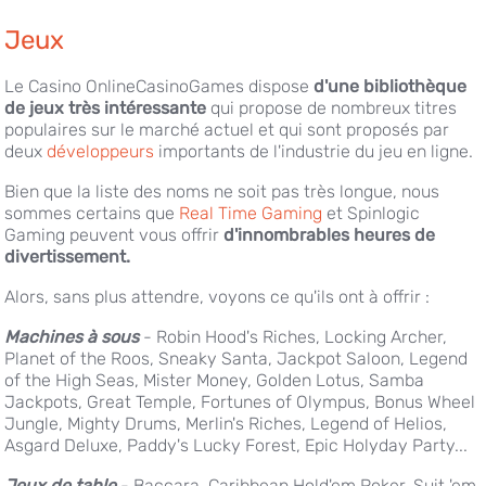
Jeux
Le Casino OnlineCasinoGames dispose
d'une bibliothèque
de jeux très intéressante
qui propose de nombreux titres
populaires sur le marché actuel et qui sont proposés par
deux
développeurs
importants de l'industrie du jeu en ligne.
Bien que la liste des noms ne soit pas très longue, nous
sommes certains que
Real Time Gaming
et Spinlogic
Gaming peuvent vous offrir
d'innombrables heures de
divertissement.
Alors, sans plus attendre, voyons ce qu'ils ont à offrir :
Machines à sous
- Robin Hood's Riches, Locking Archer,
Planet of the Roos, Sneaky Santa, Jackpot Saloon, Legend
of the High Seas, Mister Money, Golden Lotus, Samba
Jackpots, Great Temple, Fortunes of Olympus, Bonus Wheel
Jungle, Mighty Drums, Merlin's Riches, Legend of Helios,
Asgard Deluxe, Paddy's Lucky Forest, Epic Holyday Party...
Jeux de table
- Baccara, Caribbean Hold'em Poker, Suit 'em