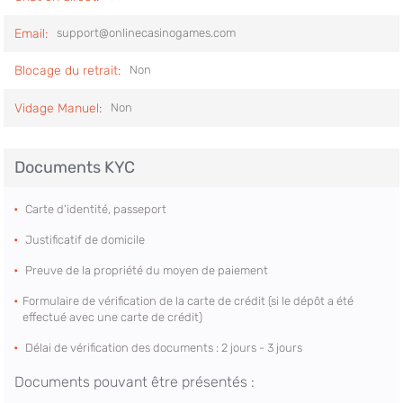
Email:
support@onlinecasinogames.com
Blocage du retrait:
Non
Vidage Manuel:
Non
Documents KYC
Carte d'identité, passeport
Justificatif de domicile
Preuve de la propriété du moyen de paiement
Formulaire de vérification de la carte de crédit (si le dépôt a été
effectué avec une carte de crédit)
Délai de vérification des documents : 2 jours - 3 jours
Documents pouvant être présentés :