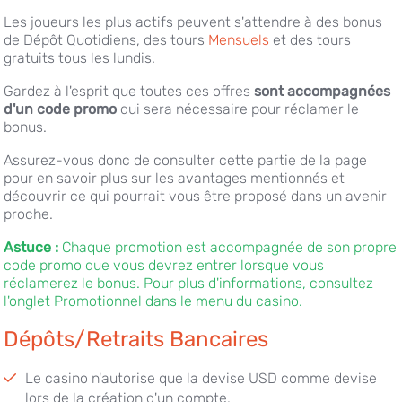
Les joueurs les plus actifs peuvent s'attendre à des bonus
de Dépôt Quotidiens, des tours
Mensuels
et des tours
gratuits tous les lundis.
Gardez à l'esprit que toutes ces offres
sont accompagnées
d'un code promo
qui sera nécessaire pour réclamer le
bonus.
Assurez-vous donc de consulter cette partie de la page
pour en savoir plus sur les avantages mentionnés et
découvrir ce qui pourrait vous être proposé dans un avenir
proche.
Astuce :
Chaque promotion est accompagnée de son propre
code promo que vous devrez entrer lorsque vous
réclamerez le bonus. Pour plus d'informations, consultez
l'onglet Promotionnel dans le menu du casino.
Dépôts/Retraits Bancaires
Le casino n'autorise que la devise USD comme devise
lors de la création d'un compte.