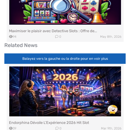
Maximiser le plaisir avec Detective Slots : Offre de...
94
0
May 8th, 2026
Related News
Balayez vers la gauche ou la droite pour en voir plus
BGaming lance l’événement Aviamasters 2 Flight School
87
0
May 18th, 2026
Endorphina Dévoile L’Expérience 2026 Hit Slot
39
0
Mar 9th, 2026