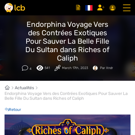
Endorphina Voyage Vers
des Contrées Exotiques
Pour Sauver La Belle Fille
Du Sultan dans Riches of
Caliph
541
March 17th, 2023
Par Xndr
4
Actualités
Endorphina Voyage Vers des Contrées Exotiques Pour Sauver La
Belle Fille Du Sultan dans Riches of Caliph
Retour