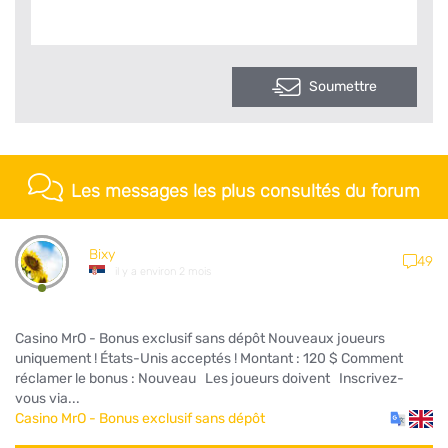
Soumettre
Les messages les plus consultés du forum
Bixy
49
il y a environ 2 mois
Casino MrO - Bonus exclusif sans dépôt Nouveaux joueurs
uniquement ! États-Unis acceptés ! Montant : 120 $ Comment
réclamer le bonus : Nouveau Les joueurs doivent Inscrivez-
vous via...
Casino MrO - Bonus exclusif sans dépôt