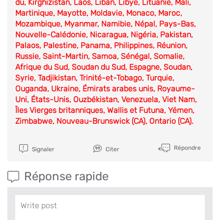
du, Kirghizistan, Laos, Liban, Libye, Lituanie, Mali,
Martinique, Mayotte, Moldavie, Monaco, Maroc,
Mozambique, Myanmar, Namibie, Népal, Pays-Bas,
Nouvelle-Calédonie, Nicaragua, Nigéria, Pakistan,
Palaos, Palestine, Panama, Philippines, Réunion,
Russie, Saint-Martin, Samoa, Sénégal, Somalie,
Afrique du Sud, Soudan du Sud, Espagne, Soudan,
Syrie, Tadjikistan, Trinité-et-Tobago, Turquie,
Ouganda, Ukraine, Émirats arabes unis, Royaume-
Uni, États-Unis, Ouzbékistan, Venezuela, Viet Nam,
Îles Vierges britanniques, Wallis et Futuna, Yémen,
Zimbabwe, Nouveau-Brunswick (CA), Ontario (CA).
Répondre
Signaler
Citer
Réponse rapide