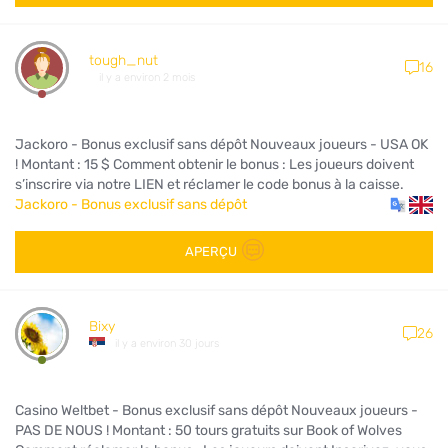
tough_nut
16
il y a environ 2 mois
Jackoro - Bonus exclusif sans dépôt Nouveaux joueurs - USA OK
! Montant : 15 $ Comment obtenir le bonus : Les joueurs doivent
s’inscrire via notre LIEN et réclamer le code bonus à la caisse.
Jackoro - Bonus exclusif sans dépôt
APERÇU
Bixy
26
il y a environ 30 jours
Casino Weltbet - Bonus exclusif sans dépôt Nouveaux joueurs -
PAS DE NOUS ! Montant : 50 tours gratuits sur Book of Wolves