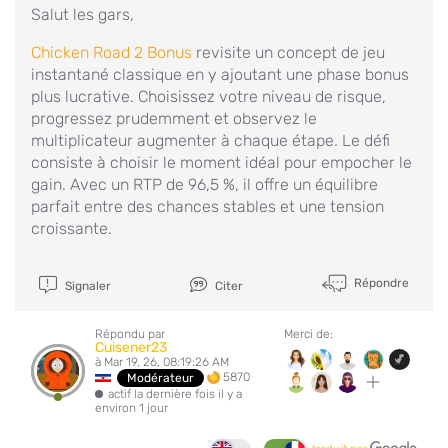
Salut les gars,
Chicken Road 2 Bonus
revisite un concept de jeu
instantané classique en y ajoutant une phase bonus
plus lucrative. Choisissez votre niveau de risque,
progressez prudemment et observez le
multiplicateur augmenter à chaque étape. Le défi
consiste à choisir le moment idéal pour empocher le
gain. Avec un RTP de 96,5 %, il offre un équilibre
parfait entre des chances stables et une tension
croissante.
Répondre
Signaler
Citer
Répondu par
Merci de:
Cuisener23
à Mar 19, 26, 08:19:26 AM
5870
Modérateur
actif la dernière fois il y a
environ 1 jour