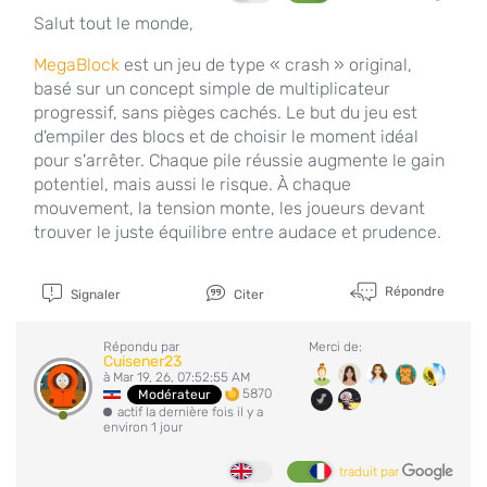
Salut tout le monde,
MegaBlock
est un jeu de type « crash » original,
basé sur un concept simple de multiplicateur
progressif, sans pièges cachés. Le but du jeu est
d'empiler des blocs et de choisir le moment idéal
pour s'arrêter. Chaque pile réussie augmente le gain
potentiel, mais aussi le risque. À chaque
mouvement, la tension monte, les joueurs devant
trouver le juste équilibre entre audace et prudence.
Répondre
Signaler
Citer
Répondu par
Merci de:
Cuisener23
à Mar 19, 26, 07:52:55 AM
5870
Modérateur
actif la dernière fois il y a
environ 1 jour
traduit par