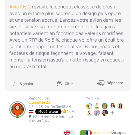
Avia Fly 2
revisite le concept classique du crash
avec un rythme plus soutenu, un design plus épuré
et une tension accrue. Lancez votre avion dans les
airs et suivez sa trajectoire prédéfinie : les gains
potentiels varient en fonction des valeurs modifiées.
Avec un RTP de 96,5 %, chaque vol offre un équilibre
subtil entre opportunités et aléas. Bonus, malus et
facteurs de risque façonnent le voyage, faisant
monter la tension jusqu'à un atterrissage en douceur
ou un crash total.
Répondre
Signaler
Citer
Répondu par
Merci de:
Cuisener23
à Feb 23, 26, 06:06:43 AM
5870
Modérateur
actif la dernière fois il y a
environ 1 jour
traduit par