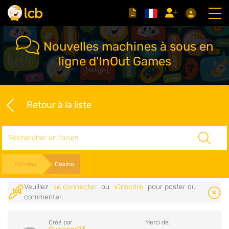
Nouvelles machines à sous en
ligne d'InOut Games
Retour à la liste
Rechercher
Forums
Casino
Veuillez
se connecter
ou
s'inscrire
pour poster ou
commenter.
Créé par
Merci de: