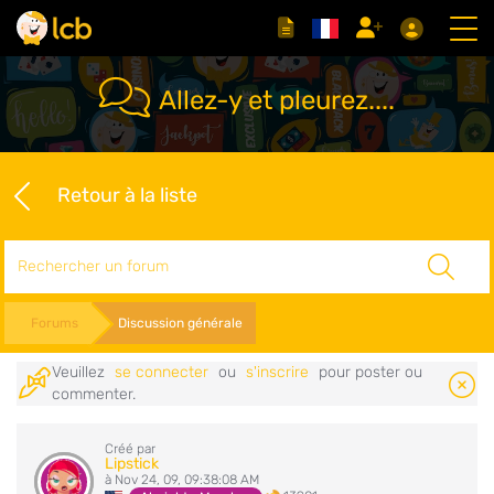
Allez-y et pleurez....
Retour à la liste
Rechercher
Forums
Discussion générale
Veuillez
se connecter
ou
s'inscrire
pour poster ou
commenter.
Créé par
Lipstick
à Nov 24, 09, 09:38:08 AM