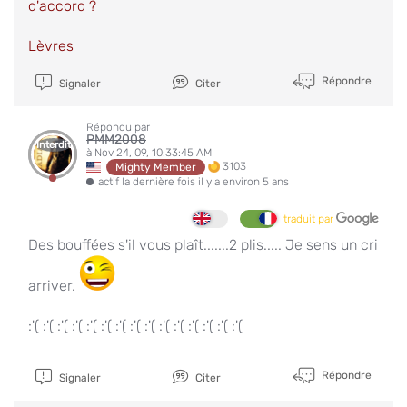
d'accord ?
Lèvres
Répondre
Signaler
Citer
Répondu par
PMM2008
Interdit
à Nov 24, 09, 10:33:45 AM
3103
Mighty Member
actif la dernière fois il y a environ 5 ans
traduit par
Des bouffées s'il vous plaît.......2 plis..... Je sens un cri
arriver.
:'( :'( :'( :'( :'( :'( :'( :'( :'( :'( :'( :'( :'( :'( :'(
Répondre
Signaler
Citer