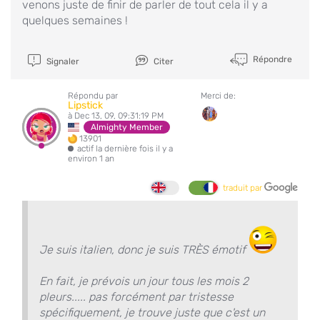
venons juste de finir de parler de tout cela il y a
quelques semaines !
Répondre
Signaler
Citer
Répondu par
Merci de:
Lipstick
à Dec 13, 09, 09:31:19 PM
Almighty Member
13901
actif la dernière fois il y a
environ 1 an
traduit par
Je suis italien, donc je suis TRÈS émotif
En fait, je prévois un jour tous les mois 2
pleurs..... pas forcément par tristesse
spécifiquement, je trouve juste que c'est un