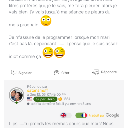
films préférés qui, je le sais, me fera pleurer, alors je
vais bien, j'y vais jusqu'à ma séance de pleurs du
mois prochain.
Je m'assure de le programmer lorsque mon mari
n'est pas là, cependant ...... il pense que je suis assez
idiot comme ça
Répondre
Signaler
Citer
Répondu par
satansmuff
à Dec 13, 09, 07:46:00 PM
1584
Super Hero
actif la dernière fois il y a environ 5 ans
traduit par
Lips......tu prends les mêmes cours que moi ? Nous