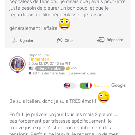
céphalées de tension... je disais que j'avais peut-être
juste besoin de pleurer un bon coup, et que je
regarderais un film dégueulasse... je faisais
généralement l'affaire
Répondre
Signaler
Citer
Répondu par
Tinmanfan
à Dec 13, 09, 07:40:56 PM
766
Hero Member
actif la dernière fois il y a environ 6 ans
traduit par
Je suis italien, donc je suis TRÈS émotif
En fait, je prévois un jour tous les mois 2 pleurs.....
pas forcément par tristesse spécifiquement, je
trouve juste que c'est un bon relâchement des
tensions. Parfois, ce jour-là, je regarde un de mes