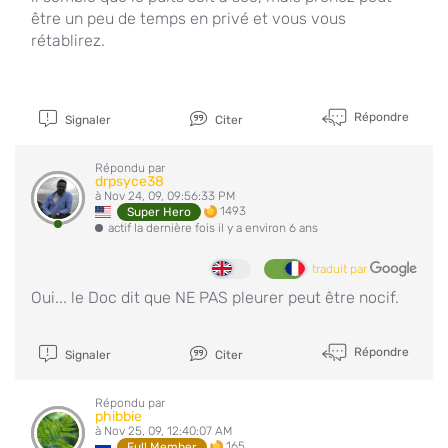
être un peu de temps en privé et vous vous
rétablirez.
Répondre
Signaler
Citer
Répondu par
drpsyce38
à Nov 24, 09, 09:56:33 PM
1493
Super Hero
actif la dernière fois il y a environ 6 ans
traduit par
Oui... le Doc dit que NE PAS pleurer peut être nocif.
Répondre
Signaler
Citer
Répondu par
phibbie
à Nov 25, 09, 12:40:07 AM
165
Full Member