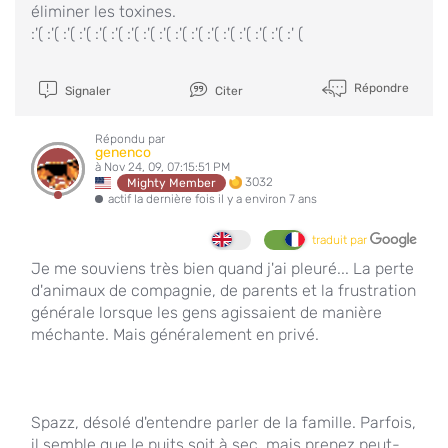
éliminer les toxines.
:'( :'( :'( :'( :'( :'( :'( :'( :'( :'( :'( :'( :'( :'( :'( :'( :' (
Répondre
Signaler
Citer
Répondu par
genenco
à Nov 24, 09, 07:15:51 PM
3032
Mighty Member
actif la dernière fois il y a environ 7 ans
traduit par
Je me souviens très bien quand j'ai pleuré... La perte
d'animaux de compagnie, de parents et la frustration
générale lorsque les gens agissaient de manière
méchante. Mais généralement en privé.
Spazz, désolé d'entendre parler de la famille. Parfois,
il semble que le puits soit à sec, mais prenez peut-