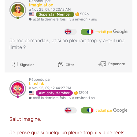
Répondu par
Imagin.ation
à Nov 25, 09, 10:20:12 AM
5026
Superstar Member
actif la dernière fois il y a environ 7 ans
traduit par
Je me demandais, et si on pleurait trop, y a-t-il une
limite ?
Répondre
Signaler
Citer
Répondu par
Lipstick
à Nov 25, 09, 12:44:27 PM
13901
Almighty Member
actif la dernière fois il y a environ 1 an
traduit par
Salut imagine,
Je pense que si quelqu'un pleure trop, il y a de réels