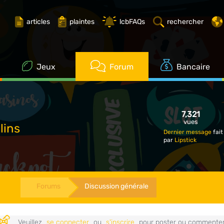
articles
plaintes
lcbFAQs
rechercher
Jeux
Forum
Bancaire
7,321
vues
lins
Dernier message
fait
par
Lipstick
Forums
Discussion générale
Veuillez
se connecter
ou
s'inscrire
pour poster ou commenter