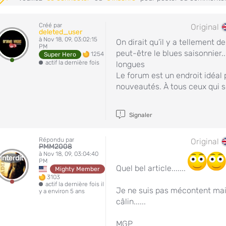
Créé par
Original
deleted_user
à Nov 18, 09, 03:02:15
On dirait qu’il y a tellement d
PM
peut-être le blues saisonnier..
1254
Super Hero
actif la dernière fois
longues
Le forum est un endroit idéal p
nouveautés. À tous ceux qui s
Signaler
Répondu par
Original
PMM2008
à Nov 18, 09, 03:04:40
Interdit
PM
Quel bel article.......
Mighty Member
3103
actif la dernière fois il
Je ne suis pas mécontent mai
y a environ 5 ans
câlin......
MGP