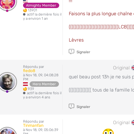
!!!
Almighty Member
13901
Faisons la plus longue chaîne 
actif la dernière fois il
y a environ 1 an
(((((((((((((((((((((((((((((((((LCB)))))
Lèvres
Signaler
Répondu par
Original
fiedo8
à Nov 18, 09, 04:08:28
quel beau post 13h je ne suis 
PM
Hero Member
939
((((((((((((((( tous de la famille lcb
actif la dernière fois il
y a environ 4 ans
Signaler
Répondu par
Original
Tinmanfan
à Nov 18, 09, 05:06:39