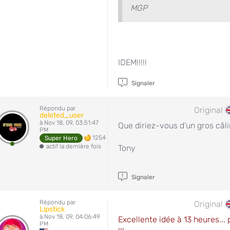
MGP
IDEM!!!!!
Signaler
Répondu par
Original
deleted_user
à Nov 18, 09, 03:51:47
Que diriez-vous d’un gros câlin
PM
1254
Super Hero
actif la dernière fois
Tony
Signaler
Répondu par
Original
Lipstick
à Nov 18, 09, 04:06:49
Excellente idée à 13 heures... 
PM