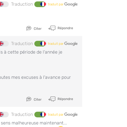
Traduction
traduit par
Répondre
Citer
Traduction
traduit par
s à cette période de l'année je
Toutes mes excuses à l'avance pour
Répondre
Citer
Traduction
traduit par
e sens malheureuse maintenant...