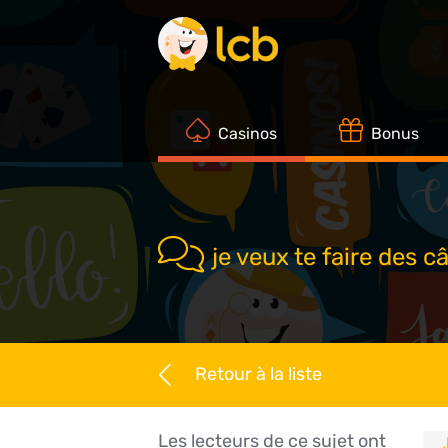
Casinos
Bonus
je veux te faire des câ
Retour à la liste
Les lecteurs de ce sujet ont