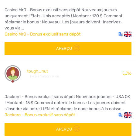
Casino MrO - Bonus exclusif sans dépôt Nouveaux joueurs
uniquement ! États-Unis acceptés ! Montant : 120 $ Comment
réclamer le bonus : Nouveau Les joueurs doivent Inscrivez-
vous via...
Casino MrO - Bonus exclusif sans dépôt
APERÇU
tough_nut
16
il y a environ 2 mois
Jackoro - Bonus exclusif sans dépôt Nouveaux joueurs - USA OK
! Montant : 15 $ Comment obtenir le bonus : Les joueurs doivent
s’inscrire via notre LIEN et réclamer le code bonus à la caisse.
Jackoro - Bonus exclusif sans dépôt
APERÇU