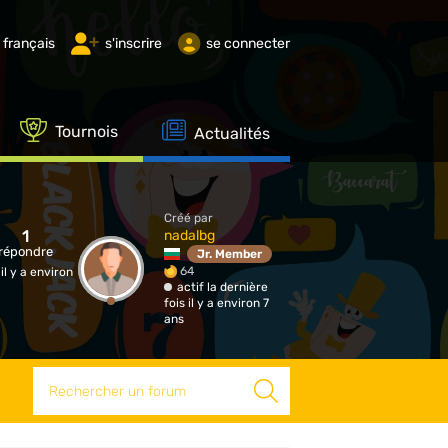
français
s'inscrire
se connecter
Tournois
Actualités
Créé par
1
nadalbg
répondre
Jr. Member
64
 il y a environ
actif la dernière
fois il y a environ 7
ans
Rechercher