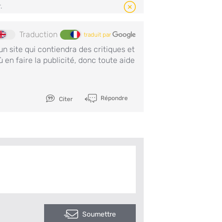
.
Traduction
traduit par
un site qui contiendra des critiques et
 en faire la publicité, donc toute aide
Répondre
Citer
Soumettre