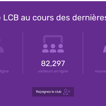
e LCB au cours des dernièr
82,297
ligne
visiteurs en ligne
nouve
Rejoignez le club