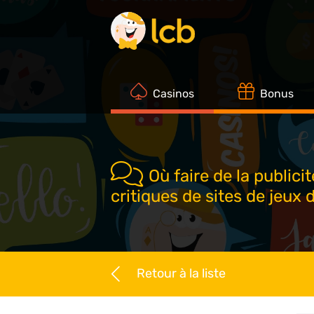
Casinos
Bonus
Où faire de la publici
critiques de sites de jeux 
Retour à la liste