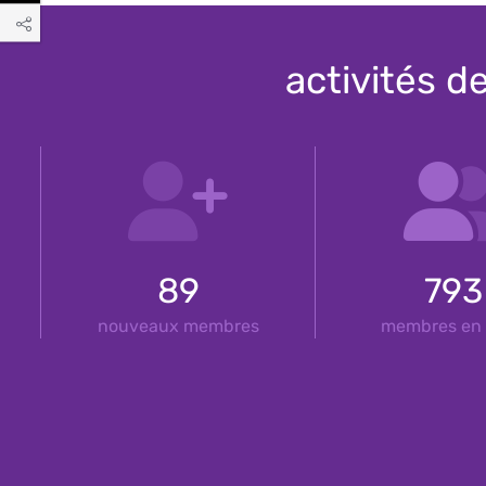
activités d
89
793
nouveaux membres
membres en 