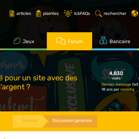
articles
plaintes
lcbFAQs
rechercher
Jeux
Forum
Bancaire
4,830
té pour un site avec des
vues
Dernier message
fait
d'argent ?
18 ans par
nadalbg
Forums
Discussion générale