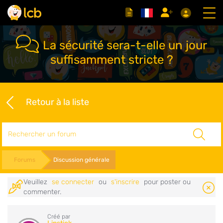
La sécurité sera-t-elle un jour
suffisamment stricte ?
Retour à la liste
Rechercher
Forums
Discussion générale
Veuillez
se connecter
ou
s'inscrire
pour poster ou
commenter.
Créé par