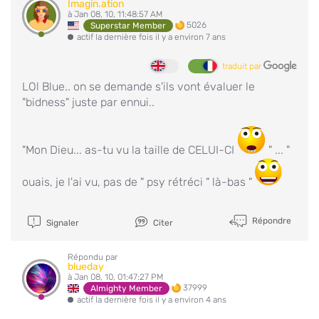
Imagin.ation
à Jan 08, 10, 11:48:57 AM
5026
Superstar Member
actif la dernière fois il y a environ 7 ans
traduit par
LOl Blue.. on se demande s'ils vont évaluer le
"bidness" juste par ennui..
"Mon Dieu... as-tu vu la taille de CELUI-CI
" ... "
ouais, je l'ai vu, pas de " psy rétréci " là-bas "
Répondre
Signaler
Citer
Répondu par
blueday
à Jan 08, 10, 01:47:27 PM
37999
Almighty Member
actif la dernière fois il y a environ 4 ans