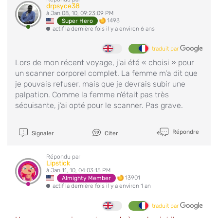
drpsyce38
à Jan 08, 10, 09:23:09 PM
1493
Super Hero
actif la dernière fois il y a environ 6 ans
traduit par
Lors de mon récent voyage, j'ai été « choisi » pour
un scanner corporel complet. La femme m'a dit que
je pouvais refuser, mais que je devrais subir une
palpation. Comme la femme n’était pas très
séduisante, j’ai opté pour le scanner. Pas grave.
Répondre
Signaler
Citer
Répondu par
Lipstick
à Jan 11, 10, 04:03:15 PM
13901
Almighty Member
actif la dernière fois il y a environ 1 an
traduit par