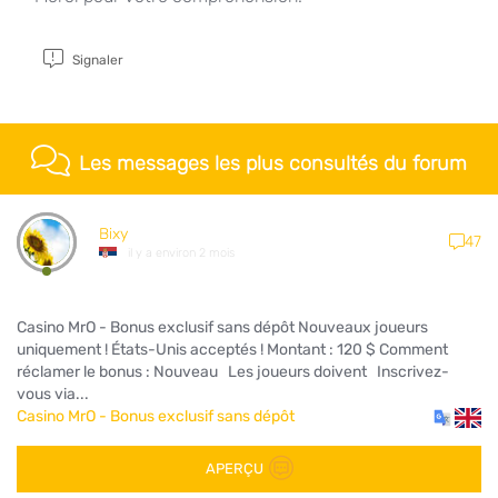
Signaler
Les messages les plus consultés du forum
Bixy
47
il y a environ 2 mois
Casino MrO - Bonus exclusif sans dépôt Nouveaux joueurs
uniquement ! États-Unis acceptés ! Montant : 120 $ Comment
réclamer le bonus : Nouveau Les joueurs doivent Inscrivez-
vous via...
Casino MrO - Bonus exclusif sans dépôt
APERÇU