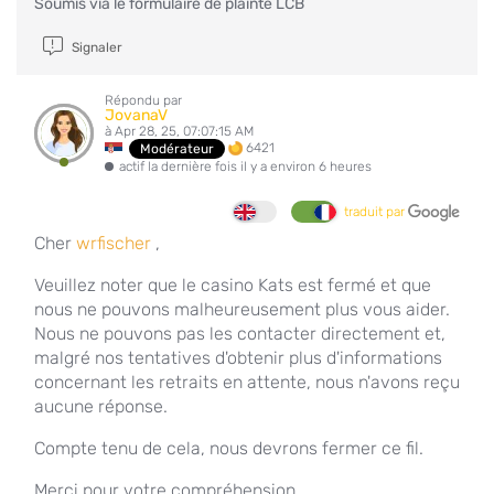
Soumis via le formulaire de plainte LCB
Signaler
Répondu par
JovanaV
à Apr 28, 25, 07:07:15 AM
6421
Modérateur
actif la dernière fois il y a environ 6 heures
traduit par
Cher
wrfischer
,
Veuillez noter que le casino Kats est fermé et que
nous ne pouvons malheureusement plus vous aider.
Nous ne pouvons pas les contacter directement et,
malgré nos tentatives d'obtenir plus d'informations
concernant les retraits en attente, nous n'avons reçu
aucune réponse.
Compte tenu de cela, nous devrons fermer ce fil.
Merci pour votre compréhension.