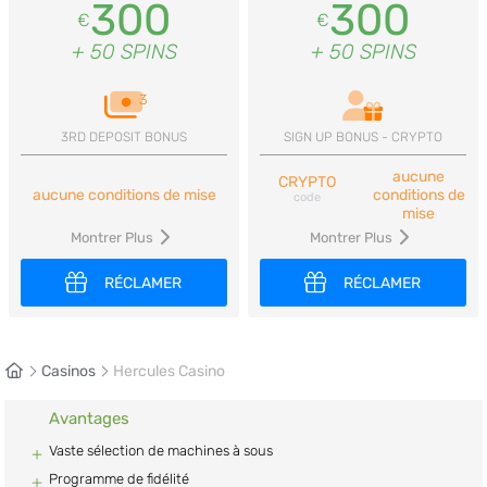
300
300
€
€
+ 50 SPINS
+ 50 SPINS
3
3RD DEPOSIT BONUS
SIGN UP BONUS - CRYPTO
aucune
CRYPTO
aucune conditions de mise
conditions de
code
mise
Montrer Plus
Montrer Plus
RÉCLAMER
RÉCLAMER
Casinos
Hercules Casino
Avantages
Vaste sélection de machines à sous
Programme de fidélité