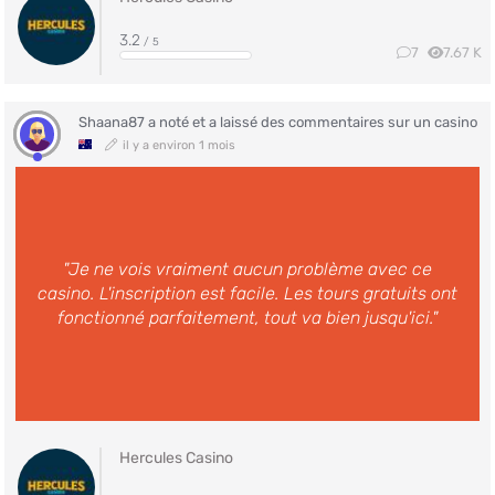
3.2
/ 5
7
7.67 K
Shaana87
a noté et a laissé des commentaires sur un casino
il y a environ 1 mois
"Je ne vois vraiment aucun problème avec ce
casino. L'inscription est facile. Les tours gratuits ont
fonctionné parfaitement, tout va bien jusqu'ici."
Hercules Casino