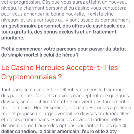
votre progression. Dès que vous aurez atteint un nouveau
niveau, le charmant personnel du casino vous contactera
pour vous annoncer la bonne nouvelle. Il existe cinq
niveaux, et les avantages qui y sont associés comprennent
un gestionnaire personnel, des offres de cashback, des
tours gratuits, des bonus exclusifs et un traitement
prioritaire.
Prêt à commencer votre parcours pour passer du statut
de simple mortel à celui de héros ?
Le Casino Hercules Accepte-t-il les
Cryptomonnaies ?
Tout dans ce casino est excellent, y compris le traitement
des paiements. Certains casinos n'acceptent que quelques
devises, ce qui est limitatif et ne convient pas forcément à
tout le monde. Heureusement, le Casino Hercules a pensé à
tout et propose un large éventail de devises traditionnelles
et de cryptomonnaies. Parmi les devises traditionnelles
disponibles, on trouve des options courantes telles que
le
dollar canadien, le dollar américain, l'euro et le zloty