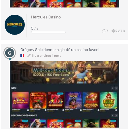
Hercules Casino
5
/ 5
7
7.67 K
Grégory Spieldenner
a ajouté un casino favori
il y a environ 1 mois