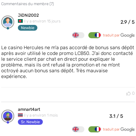
Commentaires du membre (
7
)
JiDNi2002
il y a environ 15 jours
2.9
/ 5
Newbie
traduit par
Le casino Hercules ne m'a pas accordé de bonus sans dépôt
après avoir utilisé le code promo LCB50. J'ai donc contacté
le service client par chat en direct pour expliquer le
problème, mais ils ont refusé la promotion et ne m'ont
octroyé aucun bonus sans dépôt. Très mauvaise
expérience.
0
amnart4art
il y a environ 1 mois
3.1
/ 5
Sr. Newbie
traduit par