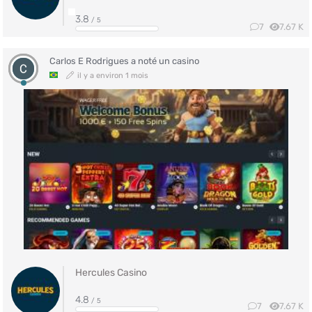
3.8
/ 5
7
7.67 K
Carlos E Rodrigues
a noté un casino
il y a environ 1 mois
Hercules Casino
4.8
/ 5
7
7.67 K