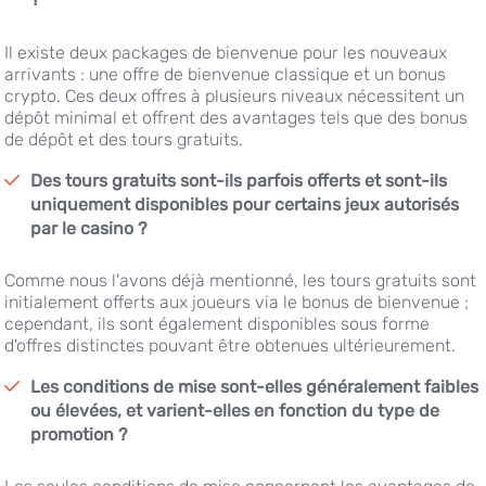
Il existe deux packages de bienvenue pour les nouveaux
arrivants : une offre de bienvenue classique et un bonus
crypto. Ces deux offres à plusieurs niveaux nécessitent un
dépôt minimal et offrent des avantages tels que des bonus
de dépôt et des tours gratuits.
Des tours gratuits sont-ils parfois offerts et sont-ils
uniquement disponibles pour certains jeux autorisés
par le casino ?
Comme nous l'avons déjà mentionné, les tours gratuits sont
initialement offerts aux joueurs via le bonus de bienvenue ;
cependant, ils sont également disponibles sous forme
d'offres distinctes pouvant être obtenues ultérieurement.
Les conditions de mise sont-elles généralement faibles
ou élevées, et varient-elles en fonction du type de
promotion ?