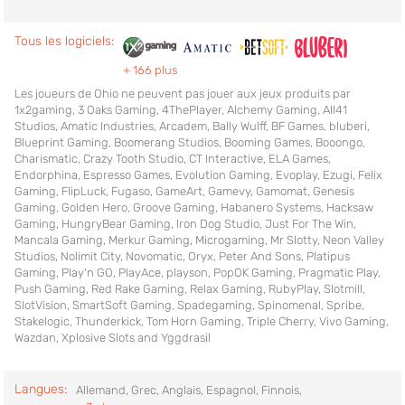
Tous les logiciels:
+ 166 plus
Les joueurs de Ohio ne peuvent pas jouer aux jeux produits par
1x2gaming, 3 Oaks Gaming, 4ThePlayer, Alchemy Gaming, All41
Studios, Amatic Industries, Arcadem, Bally Wulff, BF Games, bluberi,
Blueprint Gaming, Boomerang Studios, Booming Games, Booongo,
Charismatic, Crazy Tooth Studio, CT Interactive, ELA Games,
Endorphina, Espresso Games, Evolution Gaming, Evoplay, Ezugi, Felix
Gaming, FlipLuck, Fugaso, GameArt, Gamevy, Gamomat, Genesis
Gaming, Golden Hero, Groove Gaming, Habanero Systems, Hacksaw
Gaming, HungryBear Gaming, Iron Dog Studio, Just For The Win,
Mancala Gaming, Merkur Gaming, Microgaming, Mr Slotty, Neon Valley
Studios, Nolimit City, Novomatic, Oryx, Peter And Sons, Platipus
Gaming, Play'n GO, PlayAce, playson, PopOK Gaming, Pragmatic Play,
Push Gaming, Red Rake Gaming, Relax Gaming, RubyPlay, Slotmill,
SlotVision, SmartSoft Gaming, Spadegaming, Spinomenal, Spribe,
Stakelogic, Thunderkick, Tom Horn Gaming, Triple Cherry, Vivo Gaming,
Wazdan, Xplosive Slots and Yggdrasil
Langues:
Allemand,
Grec,
Anglais,
Espagnol,
Finnois,