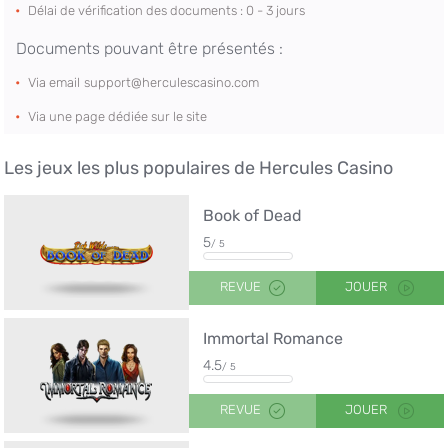
Délai de vérification des documents : 0 - 3 jours
Documents pouvant être présentés :
Via email
support@herculescasino.com
Via une page dédiée sur le site
Les jeux les plus populaires de Hercules Casino
Book of Dead
5
/ 5
REVUE
JOUER
Immortal Romance
4.5
/ 5
REVUE
JOUER