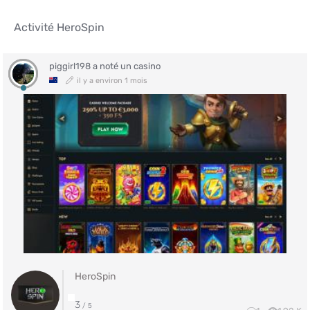
Activité HeroSpin
piggirl198
a noté un casino
il y a environ 1 mois
HeroSpin
3
/ 5