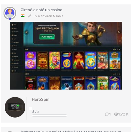
Jiren8
a noté un casino
il y a environ 5 mois
HeroSpin
3
/ 5
1
1.92 K