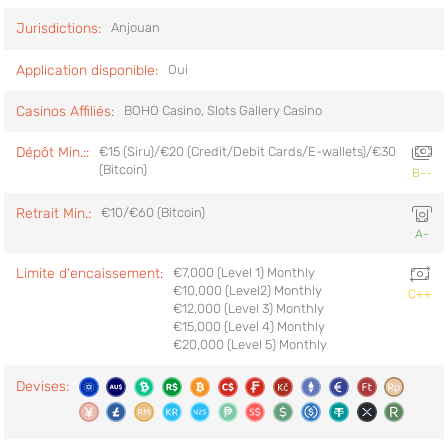
Jurisdictions:
Anjouan
Application disponible:
Oui
Casinos Affiliés:
BOHO Casino
,
Slots Gallery Casino
Dépôt Min.::
€15 (Siru)/€20 (Credit/Debit Cards/E-wallets)/€30
(Bitcoin)
B--
Retrait Min.:
€10/€60 (Bitcoin)
A-
Limite d'encaissement:
€7,000 (Level 1) Monthly
€10,000 (Level2) Monthly
C++
€12,000 (Level 3) Monthly
€15,000 (Level 4) Monthly
€20,000 (Level 5) Monthly
Devises: